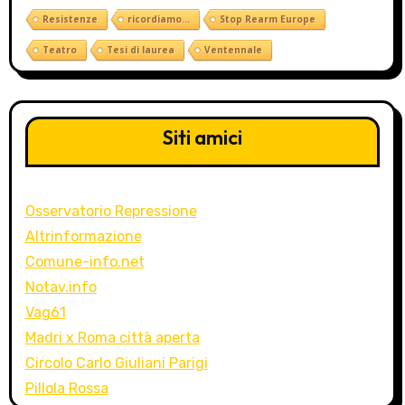
Resistenze
ricordiamo...
Stop Rearm Europe
Teatro
Tesi di laurea
Ventennale
Siti amici
Osservatorio Repressione
Altrinformazione
Comune-info.net
Notav.info
Vag61
Madri x Roma città aperta
Circolo Carlo Giuliani Parigi
Pillola Rossa