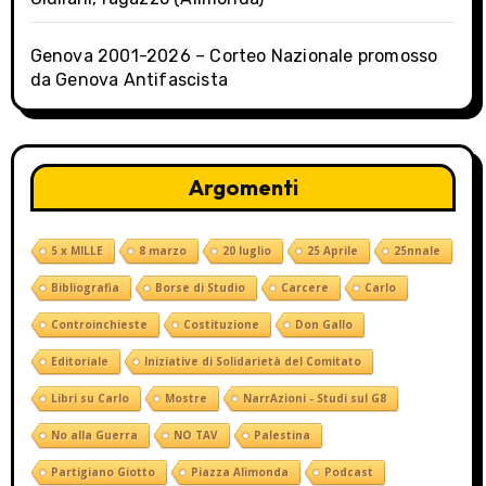
Genova 2001-2026 – Corteo Nazionale promosso
da Genova Antifascista
Argomenti
5 x MILLE
8 marzo
20 luglio
25 Aprile
25nnale
Bibliografia
Borse di Studio
Carcere
Carlo
Controinchieste
Costituzione
Don Gallo
Editoriale
Iniziative di Solidarietà del Comitato
Libri su Carlo
Mostre
NarrAzioni - Studi sul G8
No alla Guerra
NO TAV
Palestina
Partigiano Giotto
Piazza Alimonda
Podcast