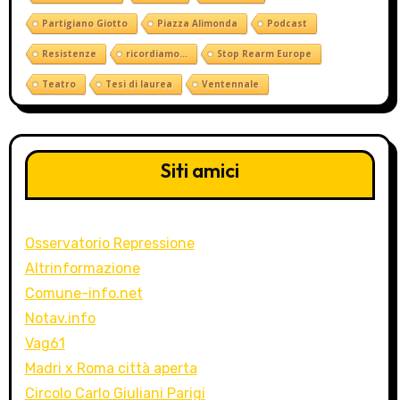
Partigiano Giotto
Piazza Alimonda
Podcast
Resistenze
ricordiamo...
Stop Rearm Europe
Teatro
Tesi di laurea
Ventennale
Siti amici
Osservatorio Repressione
Altrinformazione
Comune-info.net
Notav.info
Vag61
Madri x Roma città aperta
Circolo Carlo Giuliani Parigi