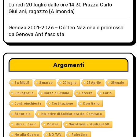
Lunedì 20 luglio dalle ore 14.30 Piazza Carlo
Giuliani, ragazzo (Alimonda)
Genova 2001-2026 – Corteo Nazionale promosso
da Genova Antifascista
Argomenti
5 x MILLE
8 marzo
20 luglio
25 Aprile
25nnale
Bibliografia
Borse di Studio
Carcere
Carlo
Controinchieste
Costituzione
Don Gallo
Editoriale
Iniziative di Solidarietà del Comitato
Libri su Carlo
Mostre
NarrAzioni - Studi sul G8
No alla Guerra
NO TAV
Palestina