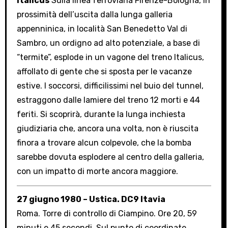
Italicus
Sulla linea ferroviaria Firenze-Bologna, in
prossimità dell’uscita dalla lunga galleria
appenninica, in località San Benedetto Val di
Sambro, un ordigno ad alto potenziale, a base di
“termite”, esplode in un vagone del treno Italicus,
affollato di gente che si sposta per le vacanze
estive. I soccorsi, difficilissimi nel buio del tunnel,
estraggono dalle lamiere del treno 12 morti e 44
feriti. Si scoprirà, durante la lunga inchiesta
giudiziaria che, ancora una volta, non è riuscita
finora a trovare alcun colpevole, che la bomba
sarebbe dovuta esplodere al centro della galleria,
con un impatto di morte ancora maggiore.
27 giugno 1980 – Ustica. DC9 Itavia
Roma. Torre di controllo di Ciampino. Ore 20, 59
minuti e 45 secondi. Sul punto di coordinate