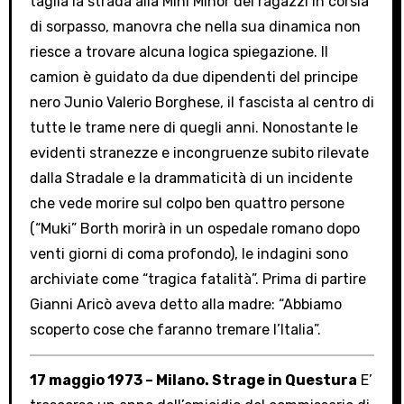
taglia la strada alla Mini Minor dei ragazzi in corsia
di sorpasso, manovra che nella sua dinamica non
riesce a trovare alcuna logica spiegazione. Il
camion è guidato da due dipendenti del principe
nero Junio Valerio Borghese, il fascista al centro di
tutte le trame nere di quegli anni. Nonostante le
evidenti stranezze e incongruenze subito rilevate
dalla Stradale e la drammaticità di un incidente
che vede morire sul colpo ben quattro persone
(“Muki” Borth morirà in un ospedale romano dopo
venti giorni di coma profondo), le indagini sono
archiviate come “tragica fatalità”. Prima di partire
Gianni Aricò aveva detto alla madre: “Abbiamo
scoperto cose che faranno tremare l’Italia”.
17 maggio 1973 – Milano. Strage in Questura
E’