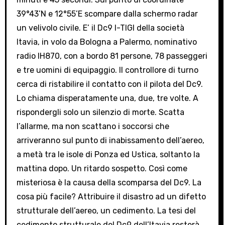
39°43’N e 12°55’E scompare dalla schermo radar
un velivolo civile. E’ il Dc9 I-TIGI della società
Itavia, in volo da Bologna a Palermo, nominativo
radio IH870, con a bordo 81 persone, 78 passeggeri
e tre uomini di equipaggio. Il controllore di turno
cerca di ristabilire il contatto con il pilota del Dc9.
Lo chiama disperatamente una, due, tre volte. A
rispondergli solo un silenzio di morte. Scatta
l’allarme, ma non scattano i soccorsi che
arriveranno sul punto di inabissamento dell’aereo,
a metà tra le isole di Ponza ed Ustica, soltanto la
mattina dopo. Un ritardo sospetto. Così come
misteriosa è la causa della scomparsa del Dc9. La
cosa più facile? Attribuire il disastro ad un difetto
strutturale dell’aereo, un cedimento. La tesi del
cedimento strutturale del Dc9 dell’Itavia resterà