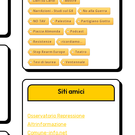
Libri su Carlo
Mostre
NarrAzioni - Studi sul G8
No alla Guerra
NO TAV
Palestina
Partigiano Giotto
Piazza Alimonda
Podcast
Resistenze
ricordiamo...
Stop Rearm Europe
Teatro
Tesi di laurea
Ventennale
Siti amici
Osservatorio Repressione
Altrinformazione
Comune-info.net