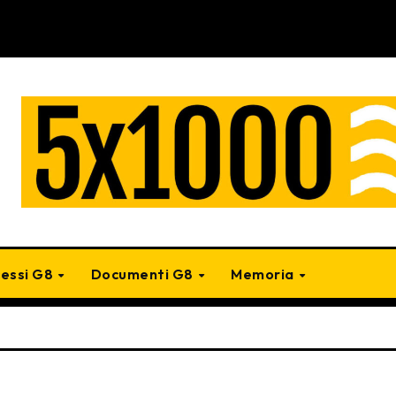
cessi G8
Documenti G8
Memoria