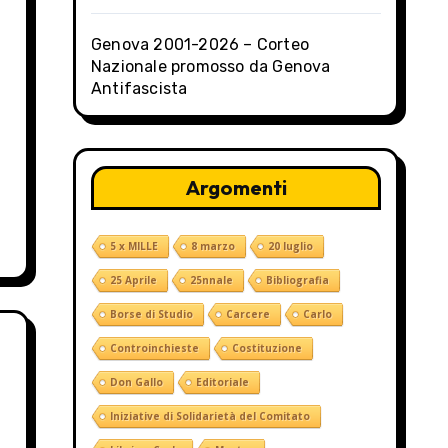
Genova 2001-2026 – Corteo
Nazionale promosso da Genova
Antifascista
Argomenti
5 x MILLE
8 marzo
20 luglio
25 Aprile
25nnale
Bibliografia
Borse di Studio
Carcere
Carlo
Controinchieste
Costituzione
Don Gallo
Editoriale
Iniziative di Solidarietà del Comitato