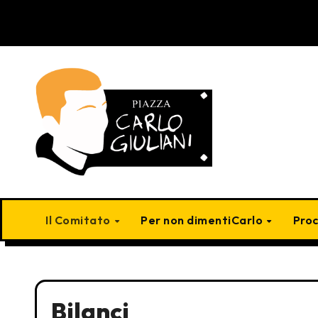
Skip
to
content
Il Comitato
Per non dimentiCarlo
Pro
Bilanci