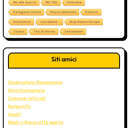
No alla Guerra
NO TAV
Palestina
Partigiano Giotto
Piazza Alimonda
Podcast
Resistenze
ricordiamo...
Stop Rearm Europe
Teatro
Tesi di laurea
Ventennale
Siti amici
Osservatorio Repressione
Altrinformazione
Comune-info.net
Notav.info
Vag61
Madri x Roma città aperta