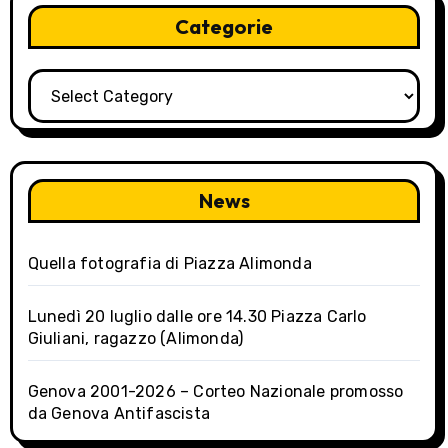
a
Categorie
v
i
Categorie
g
a
News
t
i
Quella fotografia di Piazza Alimonda
o
Lunedì 20 luglio dalle ore 14.30 Piazza Carlo
n
Giuliani, ragazzo (Alimonda)
Genova 2001-2026 – Corteo Nazionale promosso
da Genova Antifascista