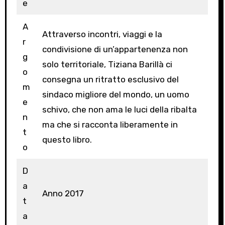
e
A
Attraverso incontri, viaggi e la
r
condivisione di un’appartenenza non
g
solo territoriale, Tiziana Barillà ci
o
consegna un ritratto esclusivo del
m
sindaco migliore del mondo, un uomo
e
schivo, che non ama le luci della ribalta
n
ma che si racconta liberamente in
t
questo libro.
o
D
a
Anno 2017
t
a