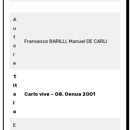
A
u
t
Francesco BARILLI, Manuel DE CARLI
o
r
e
T
it
o
Carlo vive – G8, Genua 2001
l
o
E