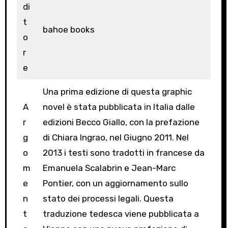
di
t
bahoe books
o
r
e
Una prima edizione di questa graphic
A
novel è stata pubblicata in Italia dalle
r
edizioni Becco Giallo, con la prefazione
g
di Chiara Ingrao, nel Giugno 2011. Nel
o
2013 i testi sono tradotti in francese da
m
Emanuela Scalabrin e Jean-Marc
e
Pontier, con un aggiornamento sullo
n
stato dei processi legali. Questa
t
traduzione tedesca viene pubblicata a