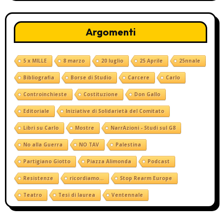
Argomenti
5 x MILLE
8 marzo
20 luglio
25 Aprile
25nnale
Bibliografia
Borse di Studio
Carcere
Carlo
Controinchieste
Costituzione
Don Gallo
Editoriale
Iniziative di Solidarietà del Comitato
Libri su Carlo
Mostre
NarrAzioni - Studi sul G8
No alla Guerra
NO TAV
Palestina
Partigiano Giotto
Piazza Alimonda
Podcast
Resistenze
ricordiamo...
Stop Rearm Europe
Teatro
Tesi di laurea
Ventennale