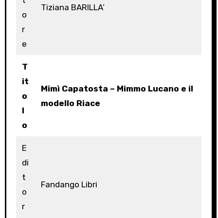
Tiziana BARILLA’
o
r
e
T
it
Mimì Capatosta – Mimmo Lucano e il
o
modello Riace
l
o
E
di
t
Fandango Libri
o
r