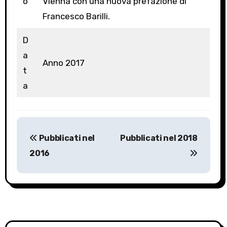
o
Vienna con una nuova prefazione di
Francesco Barilli.
D
a
Anno 2017
t
a
P
Pubblicati nel
Pubblicati nel 2018
o
2016
s
t
n