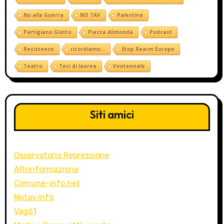
No alla Guerra
NO TAV
Palestina
Partigiano Giotto
Piazza Alimonda
Podcast
Resistenze
ricordiamo...
Stop Rearm Europe
Teatro
Tesi di laurea
Ventennale
Siti amici
Osservatorio Repressione
Altrinformazione
Comune-info.net
Notav.info
Vag61