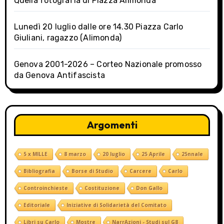
Quella fotografia di Piazza Alimonda
Lunedì 20 luglio dalle ore 14.30 Piazza Carlo
Giuliani, ragazzo (Alimonda)
Genova 2001-2026 – Corteo Nazionale promosso
da Genova Antifascista
Argomenti
5 x MILLE
8 marzo
20 luglio
25 Aprile
25nnale
Bibliografia
Borse di Studio
Carcere
Carlo
Controinchieste
Costituzione
Don Gallo
Editoriale
Iniziative di Solidarietà del Comitato
Libri su Carlo
Mostre
NarrAzioni - Studi sul G8