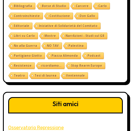
Bibliografia
Borse di Studio
Carcere
Carlo
Controinchieste
Costituzione
Don Gallo
Editoriale
Iniziative di Solidarietà del Comitato
Libri su Carlo
Mostre
NarrAzioni - Studi sul G8
No alla Guerra
NO TAV
Palestina
Partigiano Giotto
Piazza Alimonda
Podcast
Resistenze
ricordiamo...
Stop Rearm Europe
Teatro
Tesi di laurea
Ventennale
Siti amici
Osservatorio Repressione