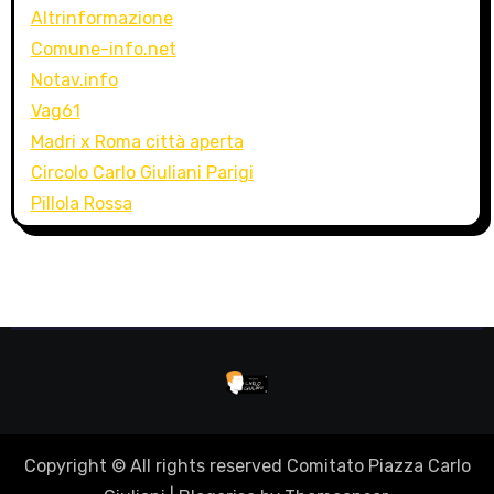
Altrinformazione
Comune-info.net
Notav.info
Vag61
Madri x Roma città aperta
Circolo Carlo Giuliani Parigi
Pillola Rossa
Copyright © All rights reserved Comitato Piazza Carlo