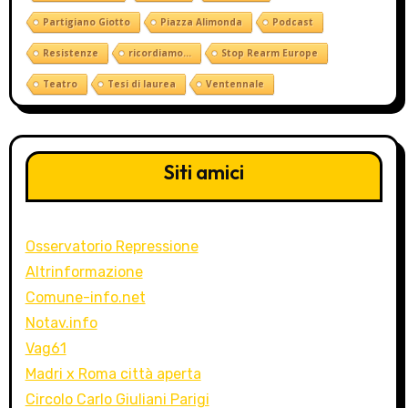
Partigiano Giotto
Piazza Alimonda
Podcast
Resistenze
ricordiamo...
Stop Rearm Europe
Teatro
Tesi di laurea
Ventennale
Siti amici
Osservatorio Repressione
Altrinformazione
Comune-info.net
Notav.info
Vag61
Madri x Roma città aperta
Circolo Carlo Giuliani Parigi