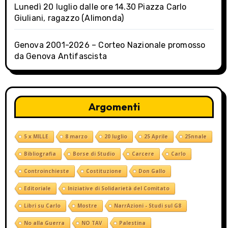
Lunedì 20 luglio dalle ore 14.30 Piazza Carlo
Giuliani, ragazzo (Alimonda)
Genova 2001-2026 – Corteo Nazionale promosso
da Genova Antifascista
Argomenti
5 x MILLE
8 marzo
20 luglio
25 Aprile
25nnale
Bibliografia
Borse di Studio
Carcere
Carlo
Controinchieste
Costituzione
Don Gallo
Editoriale
Iniziative di Solidarietà del Comitato
Libri su Carlo
Mostre
NarrAzioni - Studi sul G8
No alla Guerra
NO TAV
Palestina