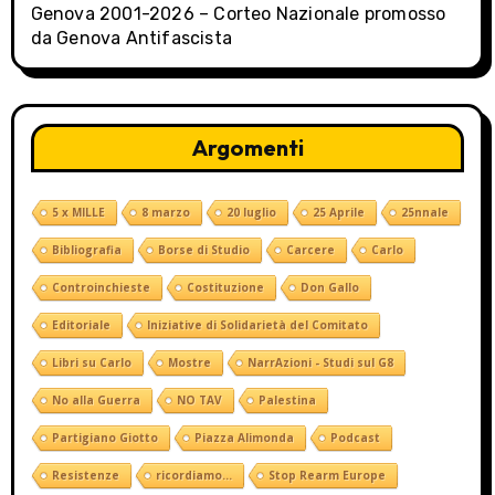
Genova 2001-2026 – Corteo Nazionale promosso
da Genova Antifascista
Argomenti
5 x MILLE
8 marzo
20 luglio
25 Aprile
25nnale
Bibliografia
Borse di Studio
Carcere
Carlo
Controinchieste
Costituzione
Don Gallo
Editoriale
Iniziative di Solidarietà del Comitato
Libri su Carlo
Mostre
NarrAzioni - Studi sul G8
No alla Guerra
NO TAV
Palestina
Partigiano Giotto
Piazza Alimonda
Podcast
Resistenze
ricordiamo...
Stop Rearm Europe