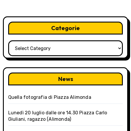
n
a
v
Categorie
i
Categorie
g
a
t
News
i
o
Quella fotografia di Piazza Alimonda
n
Lunedì 20 luglio dalle ore 14.30 Piazza Carlo
Giuliani, ragazzo (Alimonda)