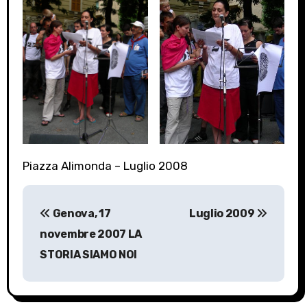
Piazza Alimonda – Luglio 2008
P
Genova, 17
Luglio 2009
o
novembre 2007 LA
s
STORIA SIAMO NOI
t