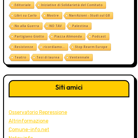
Editoriale
Iniziative di Solidarietà del Comitato
Libri su Carlo
Mostre
NarrAzioni - Studi sul G8
No alla Guerra
NO TAV
Palestina
Partigiano Giotto
Piazza Alimonda
Podcast
Resistenze
ricordiamo...
Stop Rearm Europe
Teatro
Tesi di laurea
Ventennale
Siti amici
Osservatorio Repressione
Altrinformazione
Comune-info.net