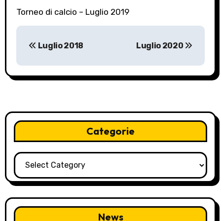
Torneo di calcio – Luglio 2019
P
Luglio 2018
Luglio 2020
o
s
t
n
Categorie
a
v
Categorie
i
g
a
News