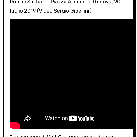
Pupi di Surfaro – Piazza Alimonda. Genova, 20
luglio 2019 (Video Sergio Gibellini)
“La canzone di Carlo” – Luca Lanzi – Piazza