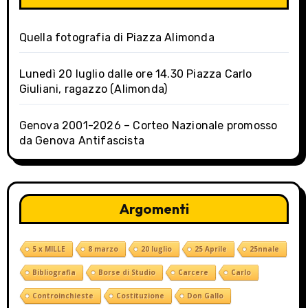
t
Quella fotografia di Piazza Alimonda
i
o
Lunedì 20 luglio dalle ore 14.30 Piazza Carlo
Giuliani, ragazzo (Alimonda)
n
Genova 2001-2026 – Corteo Nazionale promosso
da Genova Antifascista
Argomenti
5 x MILLE
8 marzo
20 luglio
25 Aprile
25nnale
Bibliografia
Borse di Studio
Carcere
Carlo
Controinchieste
Costituzione
Don Gallo