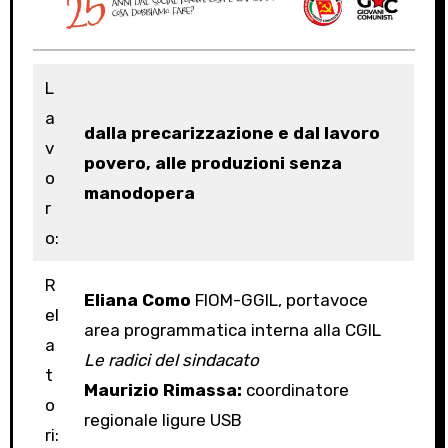
L
a
dalla precarizzazione e dal lavoro
v
povero, alle produzioni senza
o
manodopera
r
o:
R
Eliana Como
FIOM-GGIL, portavoce
el
area programmatica interna alla CGIL
a
Le radici del sindacato
t
Maurizio Rimassa:
coordinatore
o
regionale ligure USB
ri: