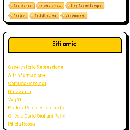
Resistenze
ricordiamo...
Stop Rearm Europe
Teatro
Tesi di laurea
Ventennale
Siti amici
Osservatorio Repressione
Altrinformazione
Comune-info.net
Notav.info
Vag61
Madri x Roma città aperta
Circolo Carlo Giuliani Parigi
Pillola Rossa