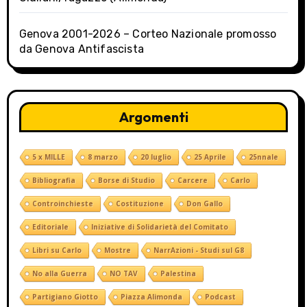
Genova 2001-2026 – Corteo Nazionale promosso
da Genova Antifascista
Argomenti
5 x MILLE
8 marzo
20 luglio
25 Aprile
25nnale
Bibliografia
Borse di Studio
Carcere
Carlo
Controinchieste
Costituzione
Don Gallo
Editoriale
Iniziative di Solidarietà del Comitato
Libri su Carlo
Mostre
NarrAzioni - Studi sul G8
No alla Guerra
NO TAV
Palestina
Partigiano Giotto
Piazza Alimonda
Podcast