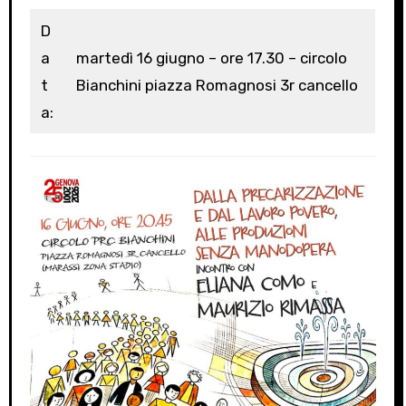
D
a
martedì 16 giugno – ore 17.30 – circolo
t
Bianchini piazza Romagnosi 3r cancello
a: