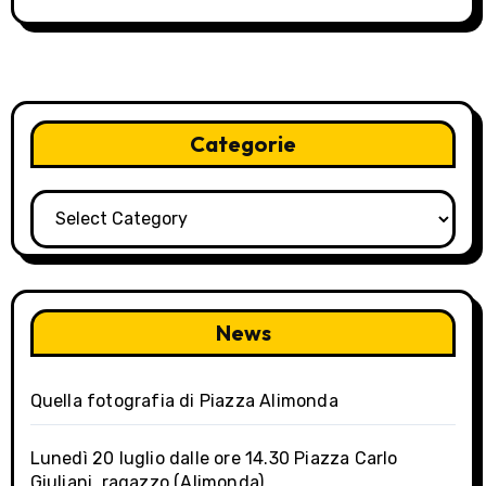
i
g
a
t
Categorie
i
Categorie
o
n
News
Quella fotografia di Piazza Alimonda
Lunedì 20 luglio dalle ore 14.30 Piazza Carlo
Giuliani, ragazzo (Alimonda)