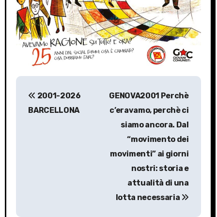
P
2001-2026
GENOVA2001 Perchè
o
BARCELLONA
c’eravamo, perchè ci
s
siamo ancora. Dal
“movimento dei
t
movimenti” ai giorni
n
nostri: storia e
a
attualità di una
lotta necessaria
v