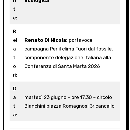
n
ecologica
t
e:
R
el
Renato Di Nicola:
portavoce
a
campagna Per il clima Fuori dal fossile,
t
componente delegazione italiana alla
o
Conferenza di Santa Marta 2026
ri:
D
a
martedì 23 giugno – ore 17.30 – circolo
t
Bianchini piazza Romagnosi 3r cancello
a: