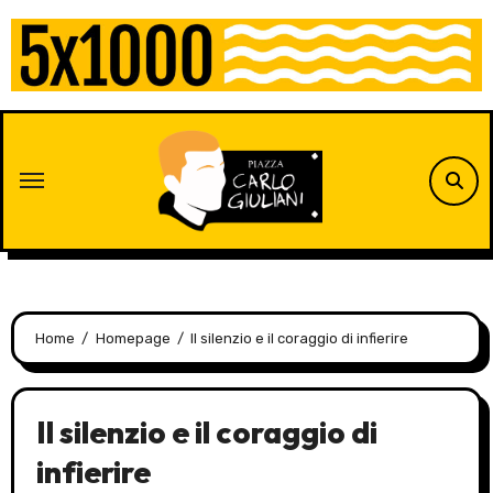
Skip
to
content
Home
Homepage
Il silenzio e il coraggio di infierire
Il silenzio e il coraggio di
infierire