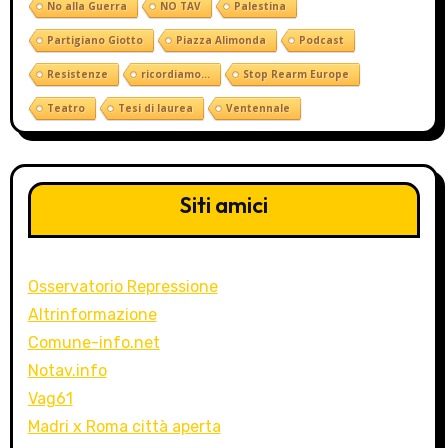
No alla Guerra
NO TAV
Palestina
Partigiano Giotto
Piazza Alimonda
Podcast
Resistenze
ricordiamo...
Stop Rearm Europe
Teatro
Tesi di laurea
Ventennale
Siti amici
Osservatorio Repressione
Altrinformazione
Comune-info.net
Notav.info
Vag61
Madri x Roma città aperta