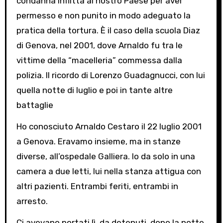
condanna inflitta al nostro Paese per aver
permesso e non punito in modo adeguato la
pratica della tortura. È il caso della scuola Diaz
di Genova, nel 2001, dove Arnaldo fu tra le
vittime della “macelleria” commessa dalla
polizia. Il ricordo di Lorenzo Guadagnucci, con lui
quella notte di luglio e poi in tante altre
battaglie
Ho conosciuto Arnaldo Cestaro il 22 luglio 2001
a Genova. Eravamo insieme, ma in stanze
diverse, all’ospedale Galliera. Io da solo in una
camera a due letti, lui nella stanza attigua con
altri pazienti. Entrambi feriti, entrambi in
arresto.
Ci avevano portati lì, da detenuti, dopo la notte