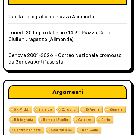
t
i
Quella fotografia di Piazza Alimonda
o
Lunedì 20 luglio dalle ore 14.30 Piazza Carlo
n
Giuliani, ragazzo (Alimonda)
Genova 2001-2026 – Corteo Nazionale promosso
da Genova Antifascista
Argomenti
5 x MILLE
8 marzo
20 luglio
25 Aprile
25nnale
Bibliografia
Borse di Studio
Carcere
Carlo
Controinchieste
Costituzione
Don Gallo