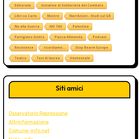
Editoriale
Iniziative di Solidarietà del Comitato
Libri su Carlo
Mostre
NarrAzioni - Studi sul G8
No alla Guerra
NO TAV
Palestina
Partigiano Giotto
Piazza Alimonda
Podcast
Resistenze
ricordiamo...
Stop Rearm Europe
Teatro
Tesi di laurea
Ventennale
Siti amici
Osservatorio Repressione
Altrinformazione
Comune-info.net