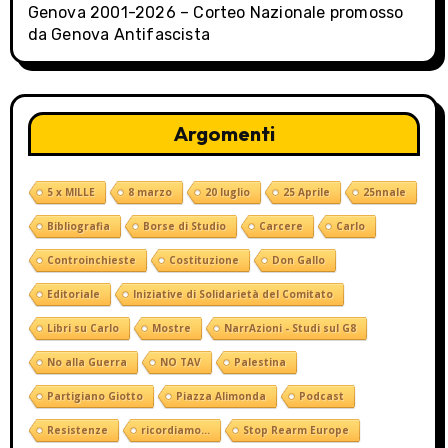
Genova 2001-2026 – Corteo Nazionale promosso
da Genova Antifascista
Argomenti
5 x MILLE
8 marzo
20 luglio
25 Aprile
25nnale
Bibliografia
Borse di Studio
Carcere
Carlo
Controinchieste
Costituzione
Don Gallo
Editoriale
Iniziative di Solidarietà del Comitato
Libri su Carlo
Mostre
NarrAzioni - Studi sul G8
No alla Guerra
NO TAV
Palestina
Partigiano Giotto
Piazza Alimonda
Podcast
Resistenze
ricordiamo...
Stop Rearm Europe