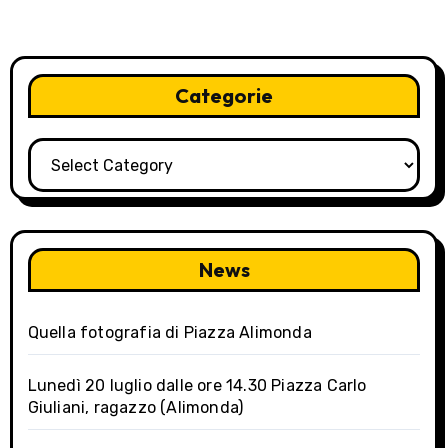
a
v
i
Categorie
g
Categorie
a
t
i
News
o
Quella fotografia di Piazza Alimonda
n
Lunedì 20 luglio dalle ore 14.30 Piazza Carlo
Giuliani, ragazzo (Alimonda)