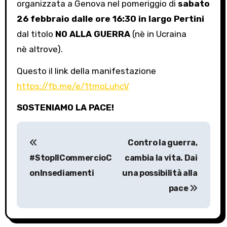
organizzata a Genova nel pomeriggio di
sabato
26 febbraio dalle ore 16:30 in largo Pertini
dal titolo
NO ALLA GUERRA
(nè in Ucraina
nè altrove).
Questo il link della manifestazione
https://fb.me/e/1tmoLuhcV
SOSTENIAMO LA PACE!
P
Contro la guerra,
o
#StopIlCommercioC
cambia la vita. Dai
s
onInsediamenti
una possibilità alla
pace
t
n