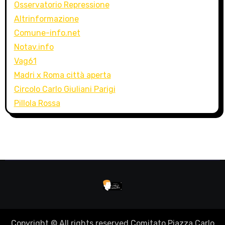
Osservatorio Repressione
Altrinformazione
Comune-info.net
Notav.info
Vag61
Madri x Roma città aperta
Circolo Carlo Giuliani Parigi
Pillola Rossa
Copyright © All rights reserved Comitato Piazza Carlo