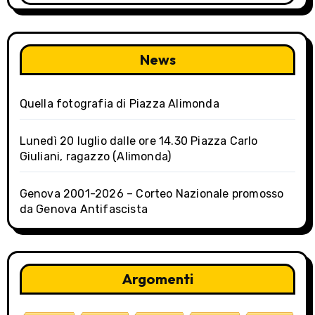
g
a
News
t
i
Quella fotografia di Piazza Alimonda
o
Lunedì 20 luglio dalle ore 14.30 Piazza Carlo
n
Giuliani, ragazzo (Alimonda)
Genova 2001-2026 – Corteo Nazionale promosso
da Genova Antifascista
Argomenti