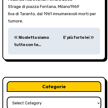
Strage di piazza Fontana, Milano1969
Ilva di Taranto, dal 1961 innumerevoli morti per
tumore.
P
Nicoletta siamo
E’ più forte lei
o
tutte con te…
s
t
n
a
Categorie
v
i
Categorie