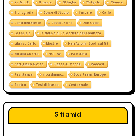
5 x MILLE
8 marzo
20 luglio
25 Aprile
25nnale
Bibliografia
Borse di Studio
Carcere
Carlo
Controinchieste
Costituzione
Don Gallo
Editoriale
Iniziative di Solidarietà del Comitato
Libri su Carlo
Mostre
NarrAzioni - Studi sul G8
No alla Guerra
NO TAV
Palestina
Partigiano Giotto
Piazza Alimonda
Podcast
Resistenze
ricordiamo...
Stop Rearm Europe
Teatro
Tesi di laurea
Ventennale
Siti amici