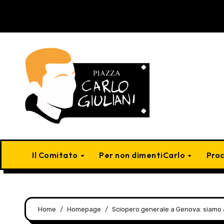
Skip
to
content
Il Comitato
Per non dimentiCarlo
Pro
Home
Homepage
Sciopero generale a Genova: siamo a