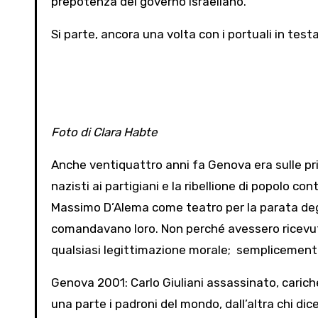
prepotenza del governo israeliano.
Si parte, ancora una volta con i portuali in testa
Foto di Clara Habte
Anche ventiquattro anni fa Genova era sulle prim
nazisti ai partigiani e la ribellione di popolo c
Massimo D’Alema come teatro per la parata degli
comandavano loro. Non perché avessero ricevut
qualsiasi legittimazione morale; semplicemente
Genova 2001: Carlo Giuliani assassinato, cariche
una parte i padroni del mondo, dall’altra chi d