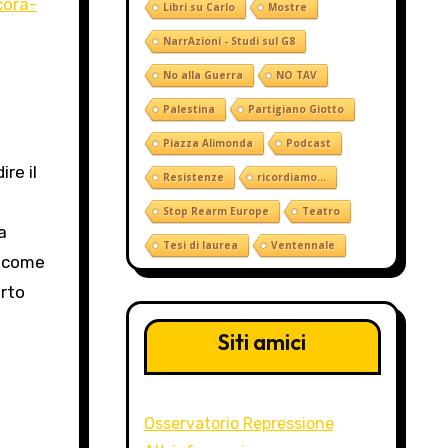
cora-
Libri su Carlo
Mostre
NarrAzioni - Studi sul G8
No alla Guerra
NO TAV
Palestina
Partigiano Giotto
Piazza Alimonda
Podcast
re il
Resistenze
ricordiamo...
Stop Rearm Europe
Teatro
a
Tesi di laurea
Ventennale
, come
erto
Siti amici
Osservatorio Repressione