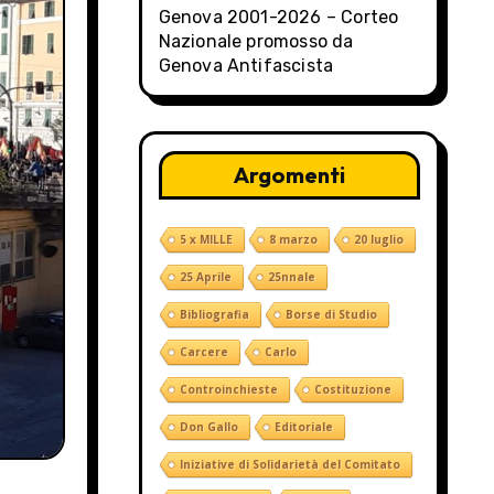
Genova 2001-2026 – Corteo
Nazionale promosso da
Genova Antifascista
Argomenti
5 x MILLE
8 marzo
20 luglio
25 Aprile
25nnale
Bibliografia
Borse di Studio
Carcere
Carlo
Controinchieste
Costituzione
Don Gallo
Editoriale
Iniziative di Solidarietà del Comitato