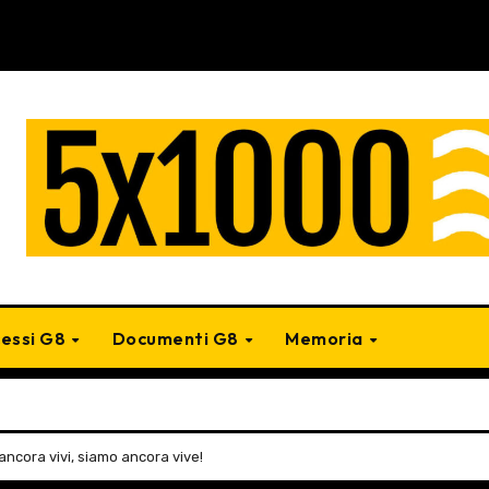
cessi G8
Documenti G8
Memoria
ncora vivi, siamo ancora vive!