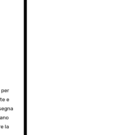
i per
ate e
nsegna
nano
e la