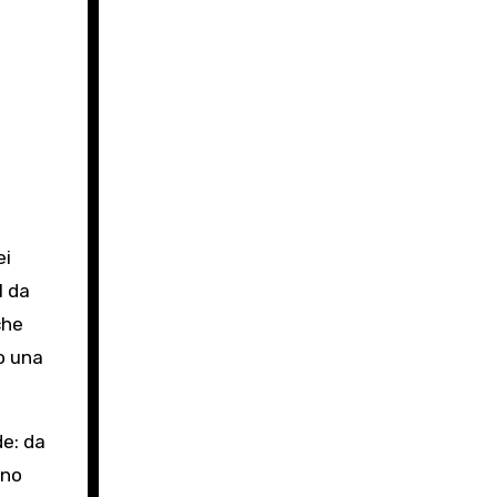
ei
1 da
che
o una
de: da
ano