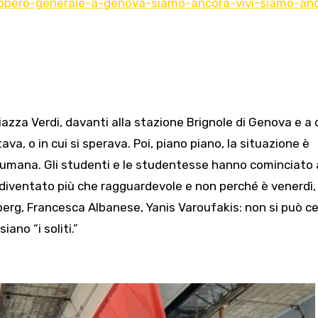
iopero-generale-a-genova-siamo-ancora-vivi-siamo-an
azza Verdi, davanti alla stazione Brignole di Genova e a di
va, o in cui si sperava. Poi, piano piano, la situazione è
 umana. Gli studenti e le studentesse hanno cominciato 
è diventato più che ragguardevole e non perché è venerdì
berg, Francesca Albanese, Yanis Varoufakis: non si può c
iano “i soliti.”