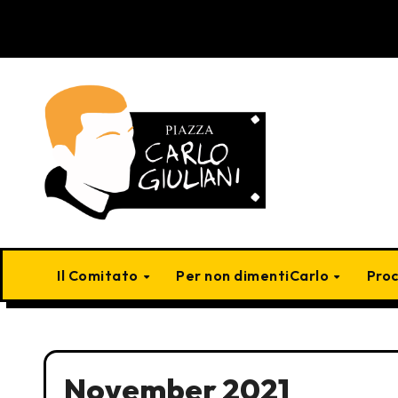
Skip
to
content
Il Comitato
Per non dimentiCarlo
Pro
November 2021