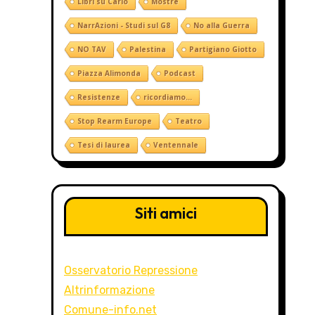
Libri su Carlo
Mostre
NarrAzioni - Studi sul G8
No alla Guerra
NO TAV
Palestina
Partigiano Giotto
Piazza Alimonda
Podcast
Resistenze
ricordiamo...
Stop Rearm Europe
Teatro
Tesi di laurea
Ventennale
Siti amici
Osservatorio Repressione
Altrinformazione
Comune-info.net