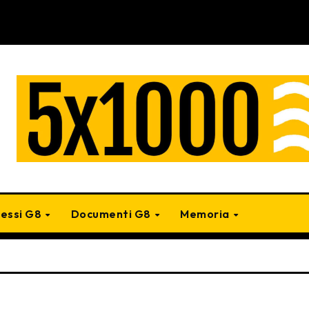
cessi G8
Documenti G8
Memoria