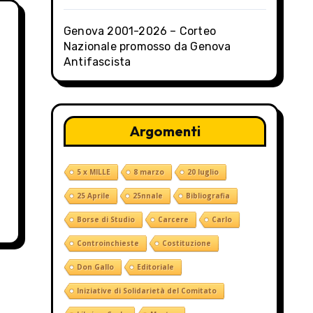
Genova 2001-2026 – Corteo
Nazionale promosso da Genova
Antifascista
Argomenti
5 x MILLE
8 marzo
20 luglio
25 Aprile
25nnale
Bibliografia
Borse di Studio
Carcere
Carlo
Controinchieste
Costituzione
Don Gallo
Editoriale
Iniziative di Solidarietà del Comitato