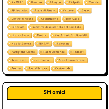
5 x MILLE
8 marzo
20 luglio
25 Aprile
25nnale
Bibliografia
Borse di Studio
Carcere
Carlo
Controinchieste
Costituzione
Don Gallo
Editoriale
Iniziative di Solidarietà del Comitato
Libri su Carlo
Mostre
NarrAzioni - Studi sul G8
No alla Guerra
NO TAV
Palestina
Partigiano Giotto
Piazza Alimonda
Podcast
Resistenze
ricordiamo...
Stop Rearm Europe
Teatro
Tesi di laurea
Ventennale
Siti amici