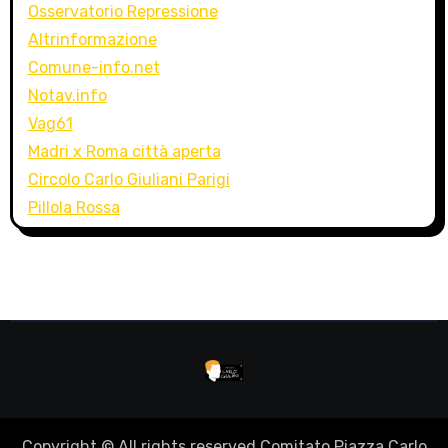
Osservatorio Repressione
Altrinformazione
Comune-info.net
Notav.info
Vag61
Madri x Roma città aperta
Circolo Carlo Giuliani Parigi
Pillola Rossa
Copyright © All rights reserved Comitato Piazza Carlo