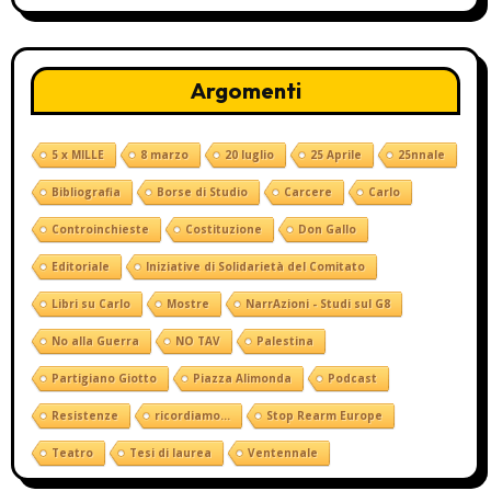
Argomenti
5 x MILLE
8 marzo
20 luglio
25 Aprile
25nnale
Bibliografia
Borse di Studio
Carcere
Carlo
Controinchieste
Costituzione
Don Gallo
Editoriale
Iniziative di Solidarietà del Comitato
Libri su Carlo
Mostre
NarrAzioni - Studi sul G8
No alla Guerra
NO TAV
Palestina
Partigiano Giotto
Piazza Alimonda
Podcast
Resistenze
ricordiamo...
Stop Rearm Europe
Teatro
Tesi di laurea
Ventennale