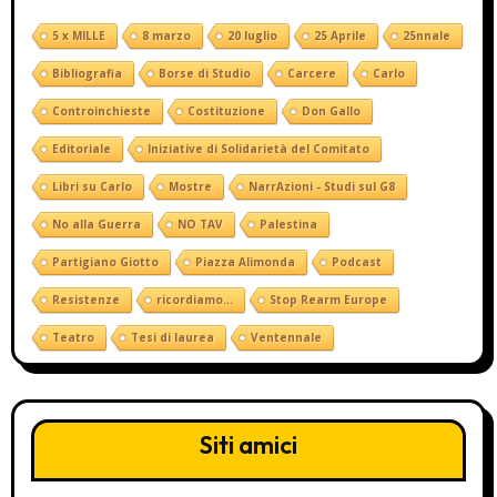
5 x MILLE
8 marzo
20 luglio
25 Aprile
25nnale
Bibliografia
Borse di Studio
Carcere
Carlo
Controinchieste
Costituzione
Don Gallo
Editoriale
Iniziative di Solidarietà del Comitato
Libri su Carlo
Mostre
NarrAzioni - Studi sul G8
No alla Guerra
NO TAV
Palestina
Partigiano Giotto
Piazza Alimonda
Podcast
Resistenze
ricordiamo...
Stop Rearm Europe
Teatro
Tesi di laurea
Ventennale
Siti amici