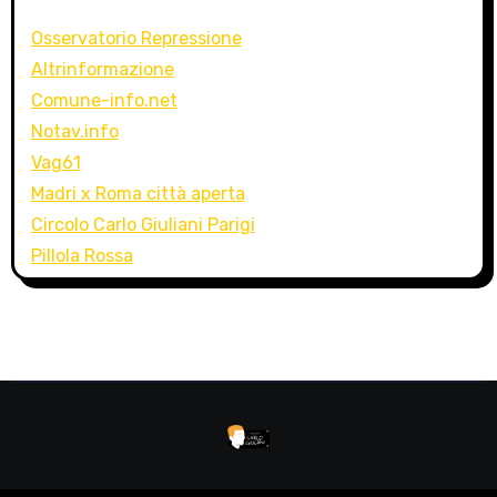
Osservatorio Repressione
Altrinformazione
Comune-info.net
Notav.info
Vag61
Madri x Roma città aperta
Circolo Carlo Giuliani Parigi
Pillola Rossa