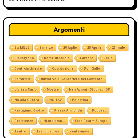
Argomenti
5 x MILLE
8 marzo
20 luglio
25 Aprile
25nnale
Bibliografia
Borse di Studio
Carcere
Carlo
Controinchieste
Costituzione
Don Gallo
Editoriale
Iniziative di Solidarietà del Comitato
Libri su Carlo
Mostre
NarrAzioni - Studi sul G8
No alla Guerra
NO TAV
Palestina
Partigiano Giotto
Piazza Alimonda
Podcast
Resistenze
ricordiamo...
Stop Rearm Europe
Teatro
Tesi di laurea
Ventennale