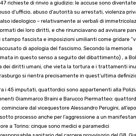
47 richieste di rinvio a giudizio; le accuse sono diventate
buso d’ufficio, abuso d’autorità su arrestati, violenza priv
falso ideologico – relativamente ai verbali di immetricola
formati dei loro diritti, e che rinunciavano ad avvisare par
i stampo fascista e imposizioni umilianti come gridare “vi
 accusato di apologia del fascismo. Secondo la memoria
mata in questo senso a seguito del dibattimento) , a B
 dei diritti umani, che vieta la tortura e i trattamenti in
Strasburgo si rientra precisamente in quest’ultima definizi
tra i 45 imputati, quattordici sono appartenenti alla Polizi
i tenenti Giammarco Braini e Barucco Piermatteo; quattord
 a cominciare dal vicequestore Alessandro Perugini, all’ep
o sotto processo anche per l’aggressione a un manifesta
ore a Torino; cinque sono medici e paramedici
 responsabile sanitario del carcere provvisorio del G8, G