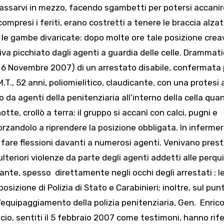
 passarvi in mezzo, facendo sgambetti per potersi accanir
 compresi i feriti, erano costretti a tenere le braccia alza
 e le gambe divaricate: dopo molte ore tale posizione crea
iva picchiato dagli agenti a guardia delle celle. Drammati
l 6 Novembre 2007) di un arrestato disabile, confermata 
M.T., 52 anni, poliomielitico, claudicante, con una protesi a
 da agenti della penitenziaria all’interno della cella qua
otte, crollò a terra; il gruppo si accanì con calci, pugni e
orzandolo a riprendere la posizione obbligata. In infermer
are flessioni davanti a numerosi agenti. Venivano prest
 ulteriori violenze da parte degli agenti addetti alle perqui
cante, spesso direttamente negli occhi degli arrestati : l
izione di Polizia di Stato e Carabinieri; inoltre, sul punto
ll’equipaggiamento della polizia penitenziaria, Gen. Enric
icio, sentiti il 5 febbraio 2007 come testimoni, hanno rife