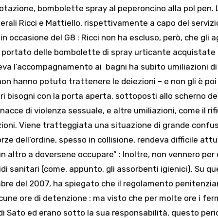
otazione, bombolette spray al peperoncino alla pol pen. 
rali Ricci e Mattiello, rispettivamente a capo del servizi
in occasione del G8 : Ricci non ha escluso, però, che gli a
portato delle bombolette di spray urticante acquistate 
deva l’accompagnamento ai bagni ha subito umiliazioni di
non hanno potuto trattenere le deiezioni – e non gli è poi
ri bisogni con la porta aperta, sottoposti allo scherno de
cce di violenza sessuale, e altre umiliazioni, come il rif
zioni. Viene tratteggiata una situazione di grande confus
e dell’ordine, spesso in collisione, rendeva difficile att
un altro a doversene occupare” : Inoltre, non vennero per
idi sanitari (come, appunto, gli assorbenti igienici). Su qu
mbre del 2007, ha spiegato che il regolamento penitenzia
cune ore di detenzione : ma visto che per molte ore i fer
a di Sato ed erano sotto la sua responsabilità, questo peri