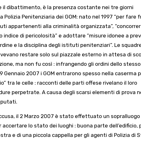
 il dibattimento, è la presenza costante nei tre giorni
la Polizia Penitenziaria dei GOM: nato nel 1997 “per fare 
uti appartenenti alla criminalità organizzata”, “concorrer
o indice di pericolosità” e adottare “misure idonee a prev
rdine e la disciplina degli istituti penitenziari”. Le squadr
ovevano restare solo sul piazzale esterno in attesa di sc
azione, ma non fu così : infrangendo gli ordini dello stess
 il 09 Gennaio 2007 i GOM entrarono spesso nella caserma 
” tra le celle : racconti delle parti offese rivelano il loro
 dure perpetrate. A causa degli scarsi elementi di prova 
mputati.
ccusa, il 2 Marzo 2007 è stato effettuato un sopralluogo 
accertare lo stato dei luoghi : buona parte dell’edificio, 
tra e di una piccola cappella per gli agenti di Polizia di S