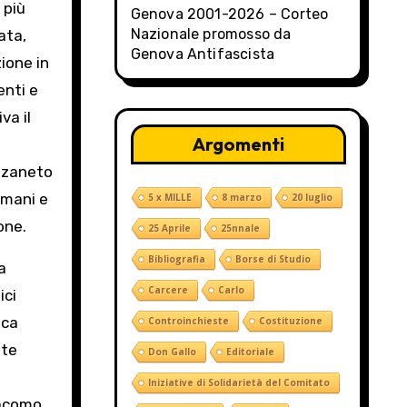
 più
Genova 2001-2026 – Corteo
Nazionale promosso da
ata,
Genova Antifascista
zione in
enti e
va il
Argomenti
olzaneto
umani e
5 x MILLE
8 marzo
20 luglio
one.
25 Aprile
25nnale
Bibliografia
Borse di Studio
a
Carcere
Carlo
ici
oca
Controinchieste
Costituzione
nte
Don Gallo
Editoriale
Iniziative di Solidarietà del Comitato
iacomo