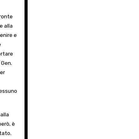
fronte
e alla
enire e
e
ortare
o Gen.
per
nessuno
alla
però, è
tato.