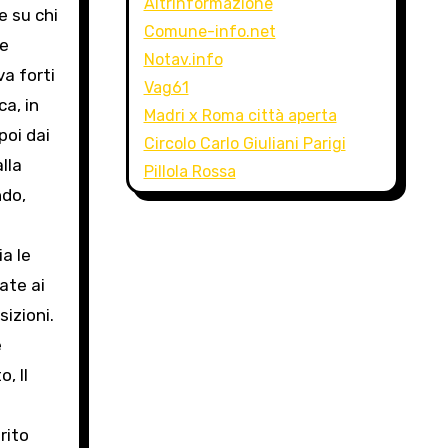
Altrinformazione
e su chi
Comune-info.net
te
Notav.info
va forti
Vag61
ca, in
Madri x Roma città aperta
poi dai
Circolo Carlo Giuliani Parigi
lla
Pillola Rossa
ndo,
ia le
ate ai
sizioni.
e
, Il
o
rito