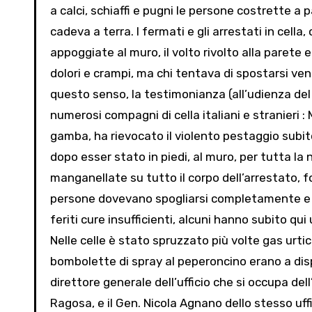
a calci, schiaffi e pugni le persone costrette a
cadeva a terra. I fermati e gli arrestati in cella,
appoggiate al muro, il volto rivolto alla parete
dolori e crampi, ma chi tentava di spostarsi ven
questo senso, la testimonianza (all’udienza de
numerosi compagni di cella italiani e stranieri : 
gamba, ha rievocato il violento pestaggio subito
dopo esser stato in piedi, al muro, per tutta la n
manganellate su tutto il corpo dell’arrestato, f
persone dovevano spogliarsi completamente e f
feriti cure insufficienti, alcuni hanno subito qui
Nelle celle è stato spruzzato più volte gas urti
bombolette di spray al peperoncino erano a dispos
direttore generale dell’ufficio che si occupa de
Ragosa, e il Gen. Nicola Agnano dello stesso uff