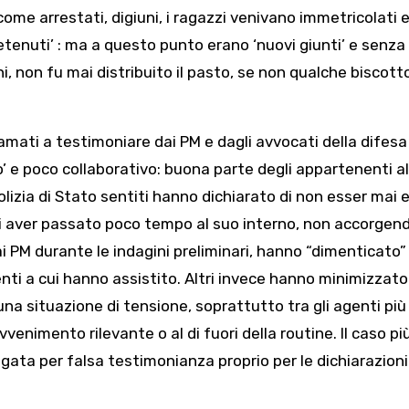
e arrestati, digiuni, i ragazzi venivano immetricolati 
tenuti’ : ma a questo punto erano ‘nuovi giunti’ e senza 
ni, non fu mai distribuito il pasto, se non qualche biscott
amati a testimoniare dai PM e dagli avvocati della difesa
o’ e poco collaborativo: buona parte degli appartenenti a
 Polizia di Stato sentiti hanno dichiarato di non esser mai 
, di aver passato poco tempo al suo interno, non accorgen
dai PM durante le indagini preliminari, hanno “dimenticato”
enti a cui hanno assistito. Altri invece hanno minimizzato
a situazione di tensione, soprattutto tra gli agenti più
enimento rilevante o al di fuori della routine. Il caso pi
dagata per falsa testimonianza proprio per le dichiarazioni