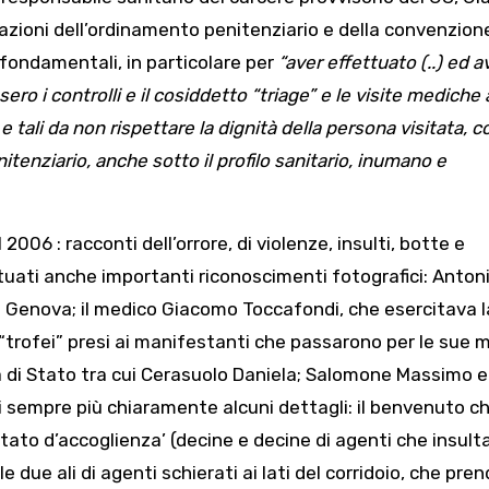
olazioni dell’ordinamento penitenziario e della convenzione
à fondamentali, in particolare per
“aver effettuato (..) ed a
sero i
controlli e il cosiddetto “triage” e le visite mediche 
tali da non rispettare la dignità della
persona visitata, c
itenziario, anche sotto il profilo sanitario, inumano e
 2006 : racconti dell’orrore, di violenze, insulti, botte e
ttuati anche importanti riconoscimenti fotografici: Anton
a Genova; il medico Giacomo Toccafondi, che esercitava l
 “trofei” presi ai manifestanti che passarono per le sue m
zia di Stato tra cui Cerasuolo Daniela; Salomone Massimo e
 sempre più chiaramente alcuni dettagli: il benvenuto c
itato d’accoglienza’ (decine e decine di agenti che insul
 le due ali di agenti schierati ai lati del corridoio, che pr