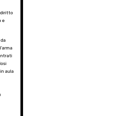
e
diritto
o e
 da
ll’arma
entrati
dosi
 in aula
ù