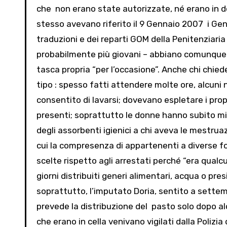
che non erano state autorizzate, né erano in d
stesso avevano riferito il 9 Gennaio 2007 i Gene
traduzioni e dei reparti GOM della Penitenziaria 
probabilmente più giovani – abbiano comunque 
tasca propria “per l’occasione”. Anche chi chie
tipo : spesso fatti attendere molte ore, alcuni 
consentito di lavarsi; dovevano espletare i prop
presenti; soprattutto le donne hanno subito mina
degli assorbenti igienici a chi aveva le mestrua
cui la compresenza di appartenenti a diverse forz
scelte rispetto agli arrestati perché “era qualc
giorni distribuiti generi alimentari, acqua o pres
soprattutto, l’imputato Doria, sentito a sette
prevede la distribuzione del pasto solo dopo al
che erano in cella venivano vigilati dalla Polizi