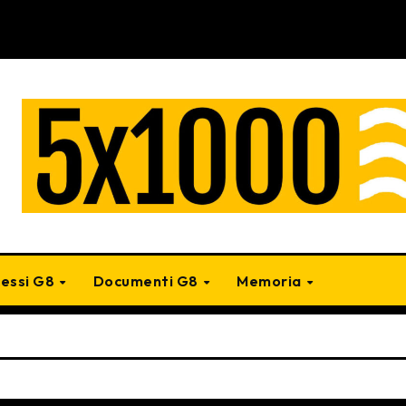
cessi G8
Documenti G8
Memoria