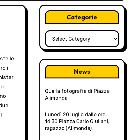
Categorie
Categorie
ste le
ro i
News
nisteri
 in
Quella fotografia di Piazza
ano
Alimonda
 due
l
Lunedì 20 luglio dalle ore
14.30 Piazza Carlo Giuliani,
ragazzo (Alimonda)