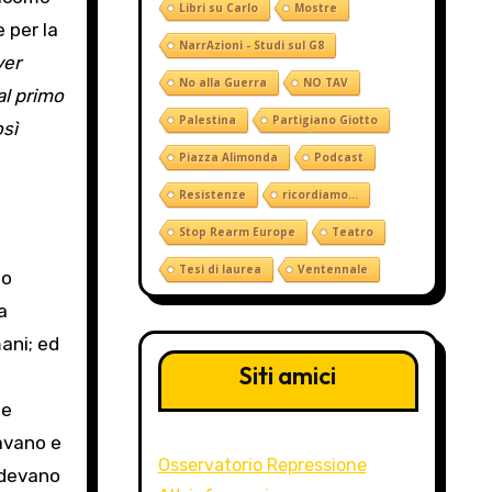
Libri su Carlo
Mostre
 per la
NarrAzioni - Studi sul G8
ver
No alla Guerra
NO TAV
al primo
Palestina
Partigiano Giotto
osì
Piazza Alimonda
Podcast
Resistenze
ricordiamo...
Stop Rearm Europe
Teatro
Tesi di laurea
Ventennale
io
a
ani; ed
Siti amici
he
tavano e
Osservatorio Repressione
endevano