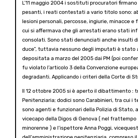
L’11 maggio 2004 i sostituti procuratori firmano 
pesanti, i reati contestati a vario titolo sono: a
lesioni personali, percosse, ingiurie, minacce e 
cui si affermava che gli arrestati erano stati in
consolati. Sono stati denunciati anche insulti d
duce”, tuttavia nessuno degli imputati è stato
depositata a marzo del 2005 dai PM (poi confer
fu violato l’articolo 3 della Convenzione europea
degradanti. Applicando i criteri della Corte di 
Il 12 ottobre 2005 si è aperto il dibattimento : 
Penitenziaria; dodici sono Carabinieri, tra cui 
sono agenti e funzionari della Polizia di Stato,
vicecapo della Digos di Genova ( nel frattemp
minorenne ) e l’ispettore Anna Poggi, vicequest
dell’amministrazione penitenziaria, compreso il