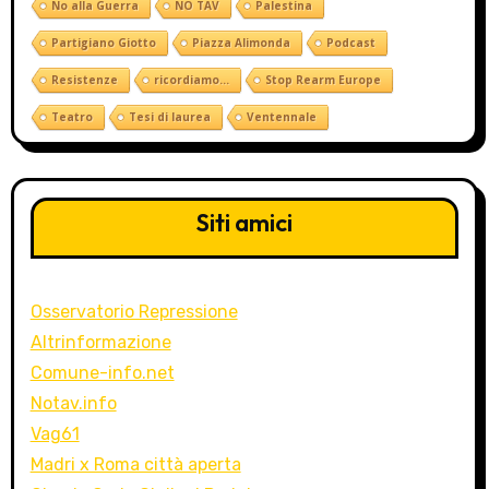
No alla Guerra
NO TAV
Palestina
Partigiano Giotto
Piazza Alimonda
Podcast
Resistenze
ricordiamo...
Stop Rearm Europe
Teatro
Tesi di laurea
Ventennale
Siti amici
Osservatorio Repressione
Altrinformazione
Comune-info.net
Notav.info
Vag61
Madri x Roma città aperta