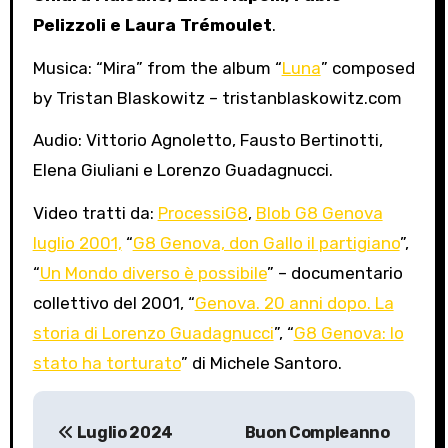
Pelizzoli e Laura Trémoulet
.
Musica: “Mira” from the album “
Luna
” composed
by Tristan Blaskowitz – tristanblaskowitz.com
Audio: Vittorio Agnoletto, Fausto Bertinotti,
Elena Giuliani e Lorenzo Guadagnucci.
Video tratti da:
ProcessiG8
,
Blob G8 Genova
luglio 2001,
“
G8 Genova, don Gallo il partigiano
”,
“
Un Mondo diverso è possibile
” – documentario
collettivo del 2001, “
Genova. 20 anni dopo. La
storia di Lorenzo Guadagnucci
”, “
G8 Genova: lo
stato ha torturato
” di Michele Santoro.
P
Luglio 2024
Buon Compleanno