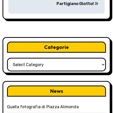
o
Partigiano Giotto!
s
t
n
a
Categorie
v
i
Categorie
g
a
News
t
i
Quella fotografia di Piazza Alimonda