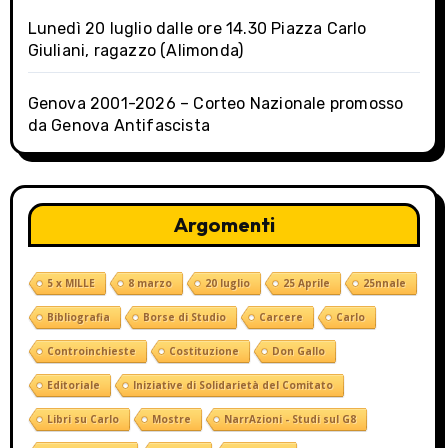
o
Lunedì 20 luglio dalle ore 14.30 Piazza Carlo
n
Giuliani, ragazzo (Alimonda)
Genova 2001-2026 – Corteo Nazionale promosso
da Genova Antifascista
Argomenti
5 x MILLE
8 marzo
20 luglio
25 Aprile
25nnale
Bibliografia
Borse di Studio
Carcere
Carlo
Controinchieste
Costituzione
Don Gallo
Editoriale
Iniziative di Solidarietà del Comitato
Libri su Carlo
Mostre
NarrAzioni - Studi sul G8