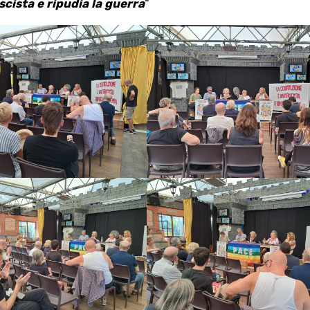
scista e ripudia la guerra
“