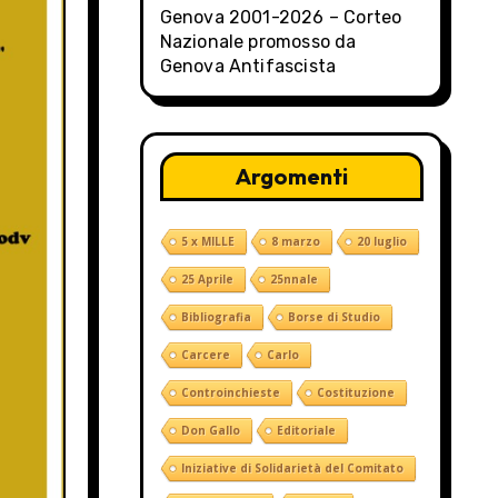
Genova 2001-2026 – Corteo
Nazionale promosso da
Genova Antifascista
Argomenti
5 x MILLE
8 marzo
20 luglio
25 Aprile
25nnale
Bibliografia
Borse di Studio
Carcere
Carlo
Controinchieste
Costituzione
Don Gallo
Editoriale
Iniziative di Solidarietà del Comitato