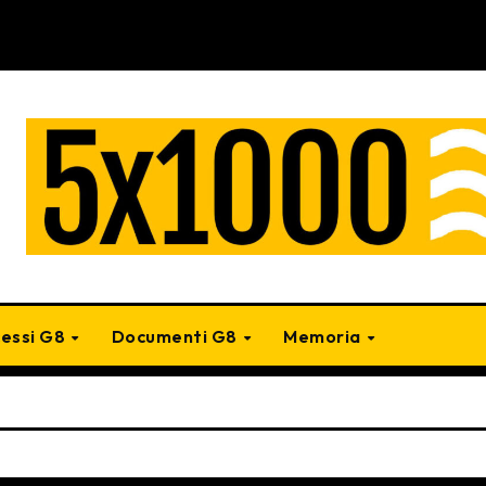
cessi G8
Documenti G8
Memoria