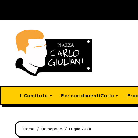
Skip
to
content
Il Comitato
Per non dimentiCarlo
Pro
Home
Homepage
Luglio 2024