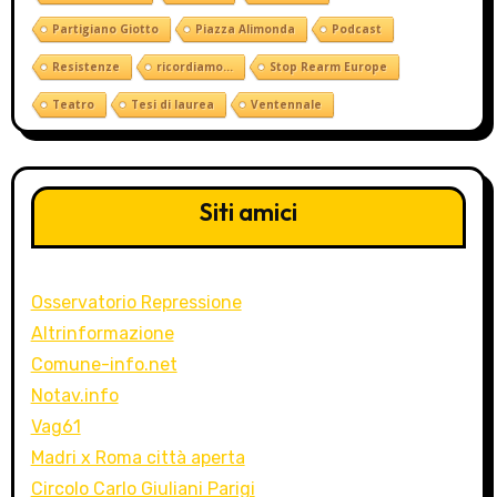
Partigiano Giotto
Piazza Alimonda
Podcast
Resistenze
ricordiamo...
Stop Rearm Europe
Teatro
Tesi di laurea
Ventennale
Siti amici
Osservatorio Repressione
Altrinformazione
Comune-info.net
Notav.info
Vag61
Madri x Roma città aperta
Circolo Carlo Giuliani Parigi