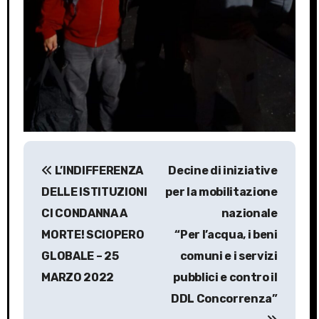
P
L’INDIFFERENZA
Decine di iniziative
o
DELLE ISTITUZIONI
per la mobilitazione
s
CI CONDANNA A
nazionale
MORTE! SCIOPERO
“Per l’acqua, i beni
t
GLOBALE – 25
comuni e i servizi
n
MARZO 2022
pubblici e contro il
a
DDL Concorrenza”