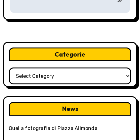
v
i
g
a
t
Categorie
i
Categorie
o
n
News
Quella fotografia di Piazza Alimonda