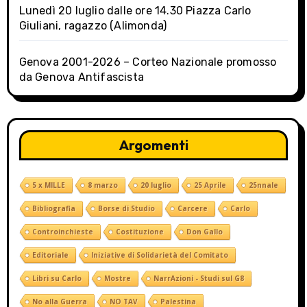
Lunedì 20 luglio dalle ore 14.30 Piazza Carlo
Giuliani, ragazzo (Alimonda)
Genova 2001-2026 – Corteo Nazionale promosso
da Genova Antifascista
Argomenti
5 x MILLE
8 marzo
20 luglio
25 Aprile
25nnale
Bibliografia
Borse di Studio
Carcere
Carlo
Controinchieste
Costituzione
Don Gallo
Editoriale
Iniziative di Solidarietà del Comitato
Libri su Carlo
Mostre
NarrAzioni - Studi sul G8
No alla Guerra
NO TAV
Palestina