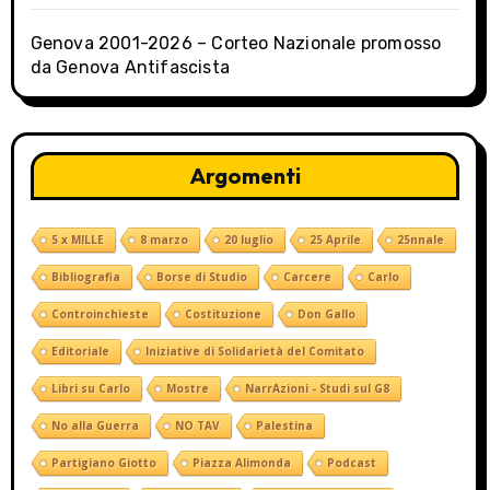
Genova 2001-2026 – Corteo Nazionale promosso
da Genova Antifascista
Argomenti
5 x MILLE
8 marzo
20 luglio
25 Aprile
25nnale
Bibliografia
Borse di Studio
Carcere
Carlo
Controinchieste
Costituzione
Don Gallo
Editoriale
Iniziative di Solidarietà del Comitato
Libri su Carlo
Mostre
NarrAzioni - Studi sul G8
No alla Guerra
NO TAV
Palestina
Partigiano Giotto
Piazza Alimonda
Podcast