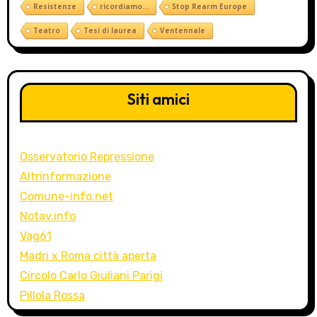
Resistenze
ricordiamo...
Stop Rearm Europe
Teatro
Tesi di laurea
Ventennale
Siti amici
Osservatorio Repressione
Altrinformazione
Comune-info.net
Notav.info
Vag61
Madri x Roma città aperta
Circolo Carlo Giuliani Parigi
Pillola Rossa