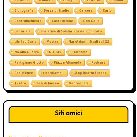
5 x MILLE
8 marzo
20 luglio
25 Aprile
25nnale
Bibliografia
Borse di Studio
Carcere
Carlo
Controinchieste
Costituzione
Don Gallo
Editoriale
Iniziative di Solidarietà del Comitato
Libri su Carlo
Mostre
NarrAzioni - Studi sul G8
No alla Guerra
NO TAV
Palestina
Partigiano Giotto
Piazza Alimonda
Podcast
Resistenze
ricordiamo...
Stop Rearm Europe
Teatro
Tesi di laurea
Ventennale
Siti amici