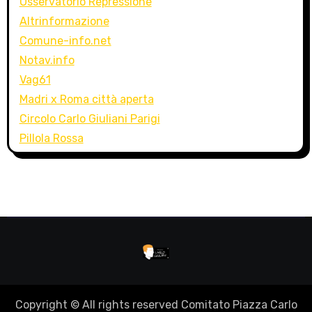
Osservatorio Repressione
Altrinformazione
Comune-info.net
Notav.info
Vag61
Madri x Roma città aperta
Circolo Carlo Giuliani Parigi
Pillola Rossa
Copyright © All rights reserved Comitato Piazza Carlo