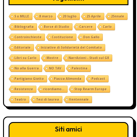
5 x MILLE
8 marzo
20 luglio
25 Aprile
25nnale
Bibliografia
Borse di Studio
Carcere
Carlo
Controinchieste
Costituzione
Don Gallo
Editoriale
Iniziative di Solidarietà del Comitato
Libri su Carlo
Mostre
NarrAzioni - Studi sul G8
No alla Guerra
NO TAV
Palestina
Partigiano Giotto
Piazza Alimonda
Podcast
Resistenze
ricordiamo...
Stop Rearm Europe
Teatro
Tesi di laurea
Ventennale
Siti amici