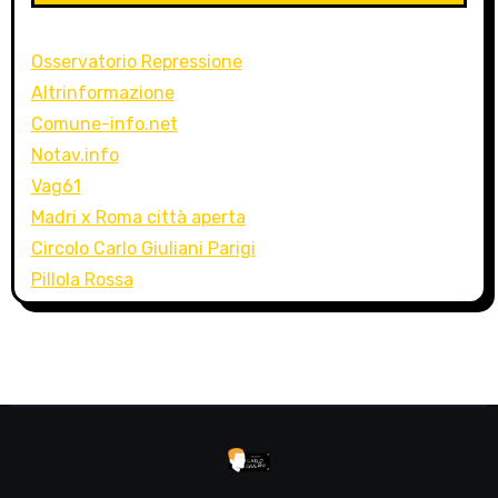
Osservatorio Repressione
Altrinformazione
Comune-info.net
Notav.info
Vag61
Madri x Roma città aperta
Circolo Carlo Giuliani Parigi
Pillola Rossa