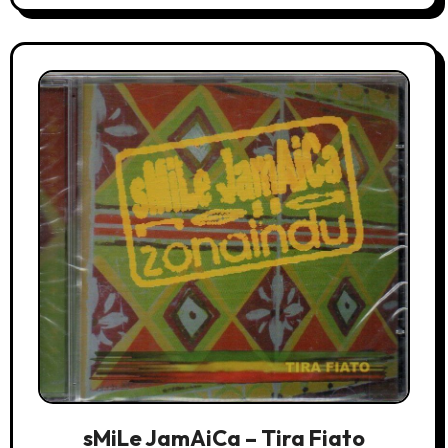
sMiLe JamAiCa – Tira Fiato