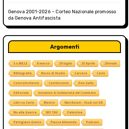
n
Genova 2001-2026 – Corteo Nazionale promosso
da Genova Antifascista
Argomenti
5 x MILLE
8 marzo
20 luglio
25 Aprile
25nnale
Bibliografia
Borse di Studio
Carcere
Carlo
Controinchieste
Costituzione
Don Gallo
Editoriale
Iniziative di Solidarietà del Comitato
Libri su Carlo
Mostre
NarrAzioni - Studi sul G8
No alla Guerra
NO TAV
Palestina
Partigiano Giotto
Piazza Alimonda
Podcast