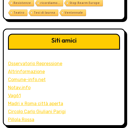
Resistenze
ricordiamo...
Stop Rearm Europe
Teatro
Tesi di laurea
Ventennale
Siti amici
Osservatorio Repressione
Altrinformazione
Comune-info.net
Notav.info
Vag61
Madri x Roma città aperta
Circolo Carlo Giuliani Parigi
Pillola Rossa