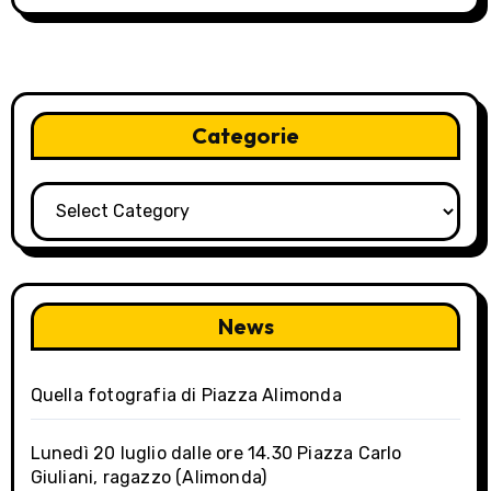
s
t
n
Categorie
a
v
Categorie
i
g
a
News
t
Quella fotografia di Piazza Alimonda
i
o
Lunedì 20 luglio dalle ore 14.30 Piazza Carlo
Giuliani, ragazzo (Alimonda)