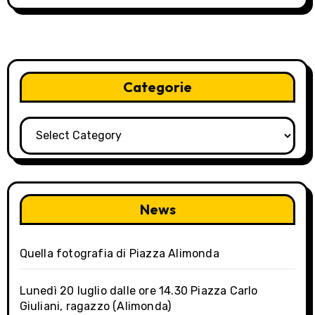
s
t
n
Categorie
a
v
Categorie
i
g
a
News
t
Quella fotografia di Piazza Alimonda
i
o
Lunedì 20 luglio dalle ore 14.30 Piazza Carlo
Giuliani, ragazzo (Alimonda)