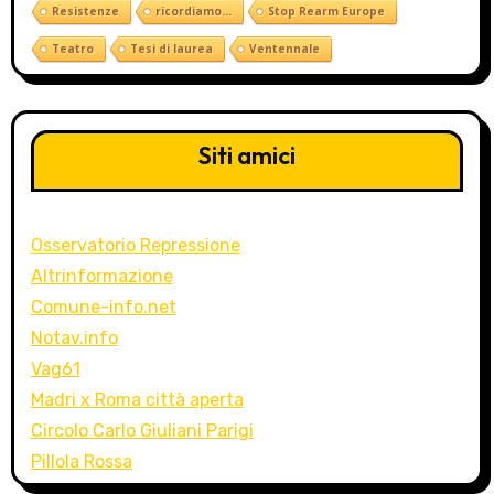
Resistenze
ricordiamo...
Stop Rearm Europe
Teatro
Tesi di laurea
Ventennale
Siti amici
Osservatorio Repressione
Altrinformazione
Comune-info.net
Notav.info
Vag61
Madri x Roma città aperta
Circolo Carlo Giuliani Parigi
Pillola Rossa