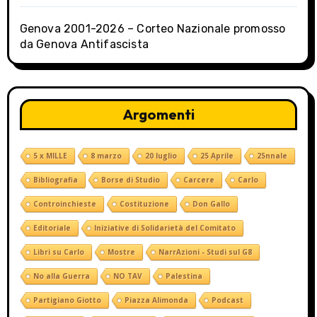
n
Genova 2001-2026 – Corteo Nazionale promosso
da Genova Antifascista
Argomenti
5 x MILLE
8 marzo
20 luglio
25 Aprile
25nnale
Bibliografia
Borse di Studio
Carcere
Carlo
Controinchieste
Costituzione
Don Gallo
Editoriale
Iniziative di Solidarietà del Comitato
Libri su Carlo
Mostre
NarrAzioni - Studi sul G8
No alla Guerra
NO TAV
Palestina
Partigiano Giotto
Piazza Alimonda
Podcast