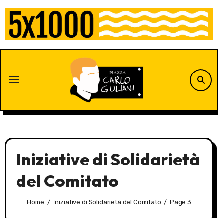
Skip
to
content
Iniziative di Solidarietà
del Comitato
Home
Iniziative di Solidarietà del Comitato
Page 3