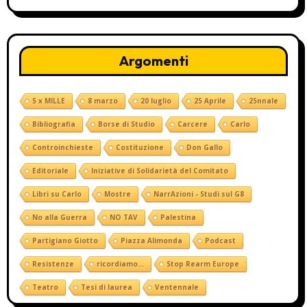
Argomenti
5 x MILLE
8 marzo
20 luglio
25 Aprile
25nnale
Bibliografia
Borse di Studio
Carcere
Carlo
Controinchieste
Costituzione
Don Gallo
Editoriale
Iniziative di Solidarietà del Comitato
Libri su Carlo
Mostre
NarrAzioni - Studi sul G8
No alla Guerra
NO TAV
Palestina
Partigiano Giotto
Piazza Alimonda
Podcast
Resistenze
ricordiamo...
Stop Rearm Europe
Teatro
Tesi di laurea
Ventennale