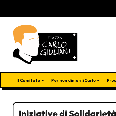
Skip
to
content
Il Comitato
Per non dimentiCarlo
Pro
Iniziative di Solidariet