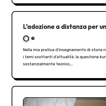
L’adozione a distanza per u
Nella mia pratica d’insegnamento di storia nei licei, ho sempre ritenuto importante affrontare, tra
i temi scottanti d’attualità, la questione ku
sostanzialmente teorico,…