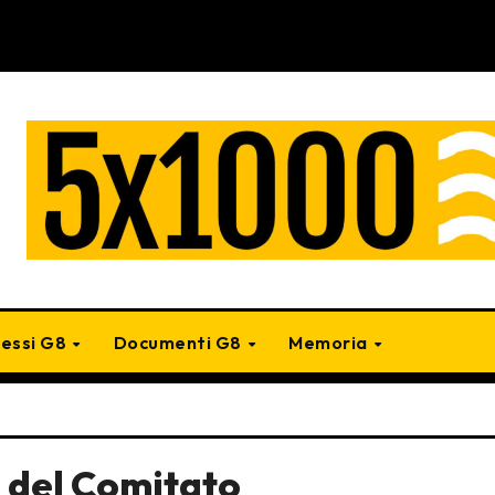
cessi G8
Documenti G8
Memoria
à del Comitato