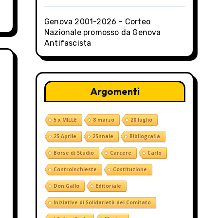
Genova 2001-2026 – Corteo
Nazionale promosso da Genova
Antifascista
Argomenti
5 x MILLE
8 marzo
20 luglio
25 Aprile
25nnale
Bibliografia
Borse di Studio
Carcere
Carlo
Controinchieste
Costituzione
Don Gallo
Editoriale
Iniziative di Solidarietà del Comitato