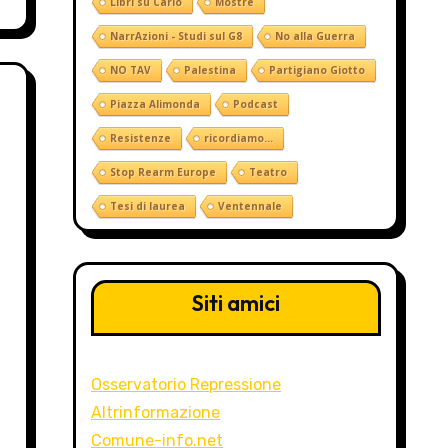
Libri su Carlo
Mostre
NarrAzioni - Studi sul G8
No alla Guerra
NO TAV
Palestina
Partigiano Giotto
Piazza Alimonda
Podcast
Resistenze
ricordiamo...
Stop Rearm Europe
Teatro
Tesi di laurea
Ventennale
Siti amici
Osservatorio Repressione
Altrinformazione
Comune-info.net