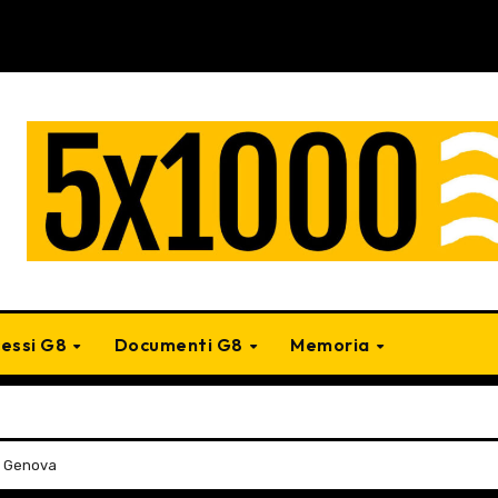
cessi G8
Documenti G8
Memoria
i Genova