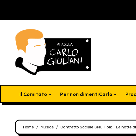
Skip
to
content
Il Comitato
Per non dimentiCarlo
Pro
Home
Musica
Contratto Sociale GNU-Folk – La notte d