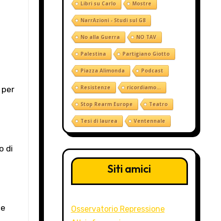
Libri su Carlo
Mostre
NarrAzioni - Studi sul G8
No alla Guerra
NO TAV
Palestina
Partigiano Giotto
Piazza Alimonda
Podcast
Resistenze
ricordiamo...
 per
Stop Rearm Europe
Teatro
Tesi di laurea
Ventennale
o di
Siti amici
le
Osservatorio Repressione