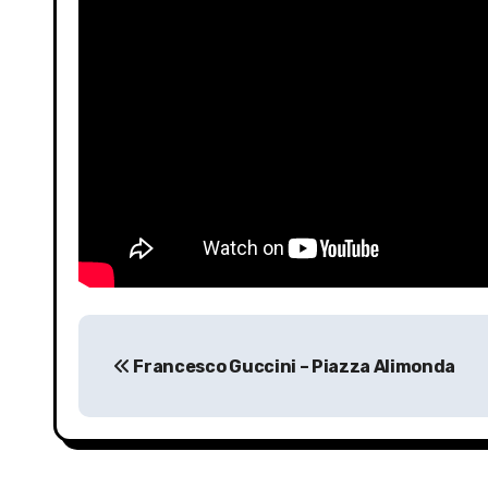
P
Francesco Guccini – Piazza Alimonda
o
s
t