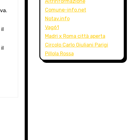
Altrinformazione
Comune-info.net
va.
Notav.info
Vag61
il
Madri x Roma città aperta
Circolo Carlo Giuliani Parigi
il
Pillola Rossa