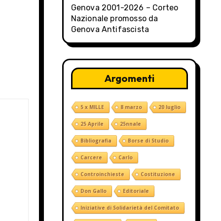
Genova 2001-2026 – Corteo
Nazionale promosso da
Genova Antifascista
Argomenti
5 x MILLE
8 marzo
20 luglio
25 Aprile
25nnale
Bibliografia
Borse di Studio
Carcere
Carlo
Controinchieste
Costituzione
Don Gallo
Editoriale
Iniziative di Solidarietà del Comitato