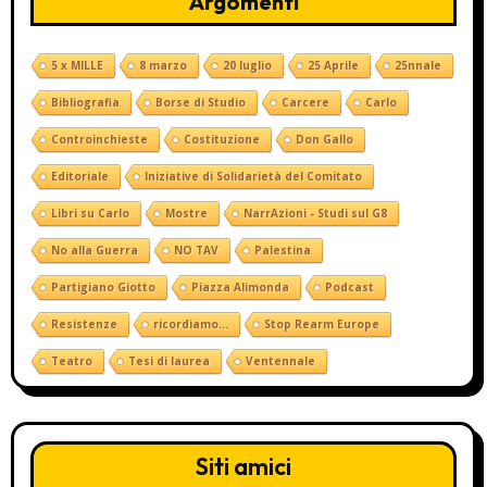
Argomenti
5 x MILLE
8 marzo
20 luglio
25 Aprile
25nnale
Bibliografia
Borse di Studio
Carcere
Carlo
Controinchieste
Costituzione
Don Gallo
Editoriale
Iniziative di Solidarietà del Comitato
Libri su Carlo
Mostre
NarrAzioni - Studi sul G8
No alla Guerra
NO TAV
Palestina
Partigiano Giotto
Piazza Alimonda
Podcast
Resistenze
ricordiamo...
Stop Rearm Europe
Teatro
Tesi di laurea
Ventennale
Siti amici