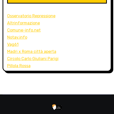
Osservatorio Repressione
Altrinformazione
Comune-info.net
Notav.info
Vag61
Madri x Roma città aperta
Circolo Carlo Giuliani Parigi
Pillola Rossa