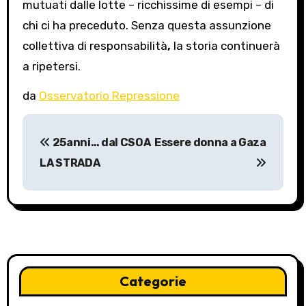
mutuati dalle lotte – ricchissime di esempi – di
chi ci ha preceduto. Senza questa assunzione
collettiva di responsabilità
,
la storia continuerà
a ripetersi.
da
Osservatorio Repressione
P
25anni… dal CSOA
Essere donna a Gaza
o
LA STRADA
s
t
n
a
Categorie
v