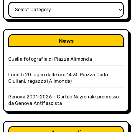
i
Categorie
g
a
News
t
i
Quella fotografia di Piazza Alimonda
o
Lunedì 20 luglio dalle ore 14.30 Piazza Carlo
n
Giuliani, ragazzo (Alimonda)
Genova 2001-2026 – Corteo Nazionale promosso
da Genova Antifascista