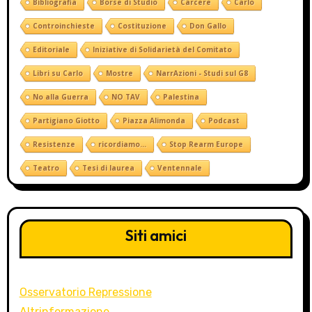
Bibliografia
Borse di Studio
Carcere
Carlo
Controinchieste
Costituzione
Don Gallo
Editoriale
Iniziative di Solidarietà del Comitato
Libri su Carlo
Mostre
NarrAzioni - Studi sul G8
No alla Guerra
NO TAV
Palestina
Partigiano Giotto
Piazza Alimonda
Podcast
Resistenze
ricordiamo...
Stop Rearm Europe
Teatro
Tesi di laurea
Ventennale
Siti amici
Osservatorio Repressione
Altrinformazione