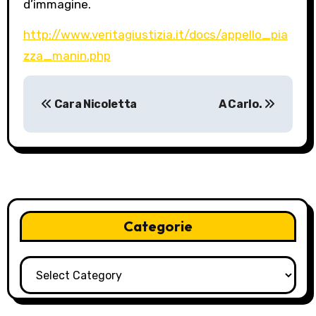
d’immagine.
http://www.veritagiustizia.it/docs/appello_pia
zza_manin.php
P
Cara Nicoletta
A Carlo.
o
s
t
n
Categorie
a
v
Categorie
i