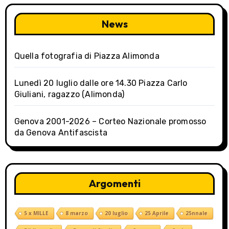
g
a
News
t
Quella fotografia di Piazza Alimonda
i
o
Lunedì 20 luglio dalle ore 14.30 Piazza Carlo
Giuliani, ragazzo (Alimonda)
n
Genova 2001-2026 – Corteo Nazionale promosso
da Genova Antifascista
Argomenti
5 x MILLE
8 marzo
20 luglio
25 Aprile
25nnale