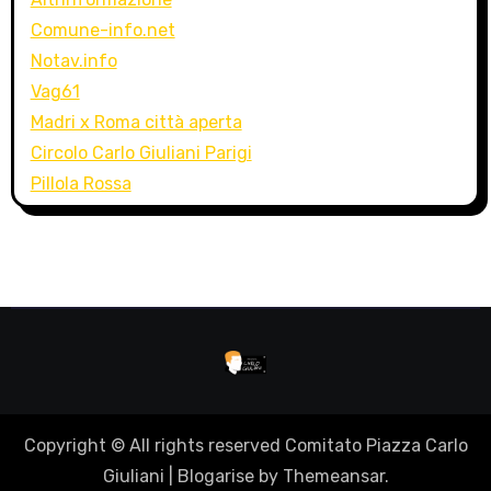
Comune-info.net
Notav.info
Vag61
Madri x Roma città aperta
Circolo Carlo Giuliani Parigi
Pillola Rossa
Copyright © All rights reserved Comitato Piazza Carlo
Giuliani
|
Blogarise
by
Themeansar
.