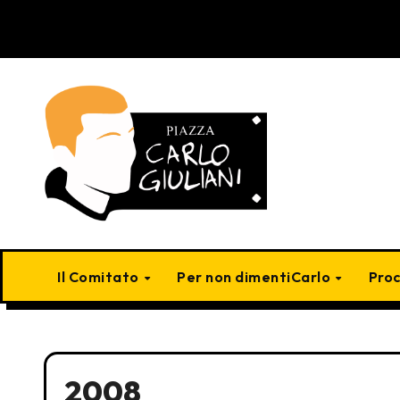
Skip
to
content
Il Comitato
Per non dimentiCarlo
Pro
2008