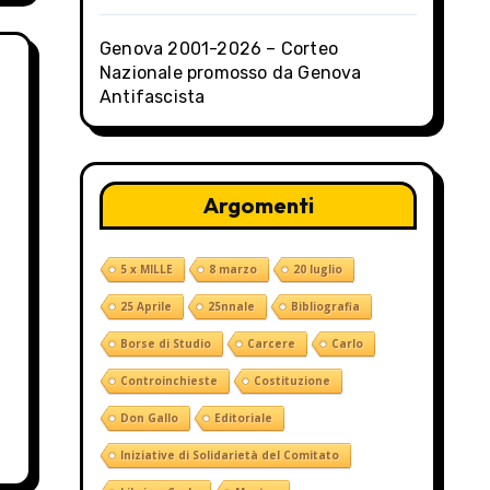
Genova 2001-2026 – Corteo
Nazionale promosso da Genova
Antifascista
Argomenti
5 x MILLE
8 marzo
20 luglio
25 Aprile
25nnale
Bibliografia
Borse di Studio
Carcere
Carlo
Controinchieste
Costituzione
Don Gallo
Editoriale
Iniziative di Solidarietà del Comitato