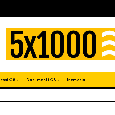
cessi G8
Documenti G8
Memoria