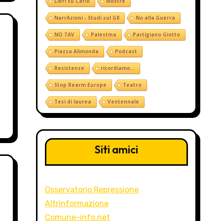
Libri su Carlo
Mostre
NarrAzioni - Studi sul G8
No alla Guerra
NO TAV
Palestina
Partigiano Giotto
Piazza Alimonda
Podcast
Resistenze
ricordiamo...
Stop Rearm Europe
Teatro
Tesi di laurea
Ventennale
Siti amici
Osservatorio Repressione
Altrinformazione
Comune-info.net