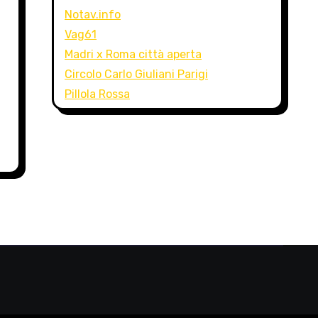
Notav.info
Vag61
Madri x Roma città aperta
Circolo Carlo Giuliani Parigi
Pillola Rossa