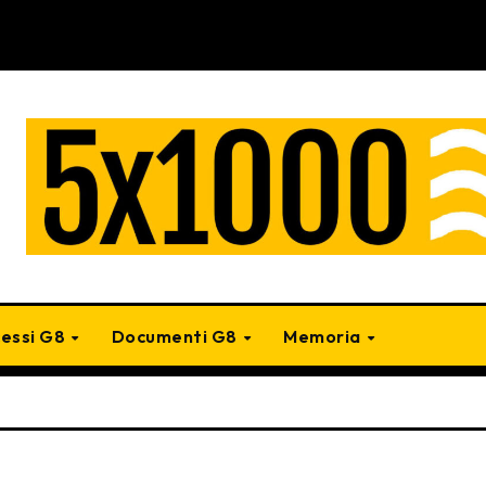
cessi G8
Documenti G8
Memoria