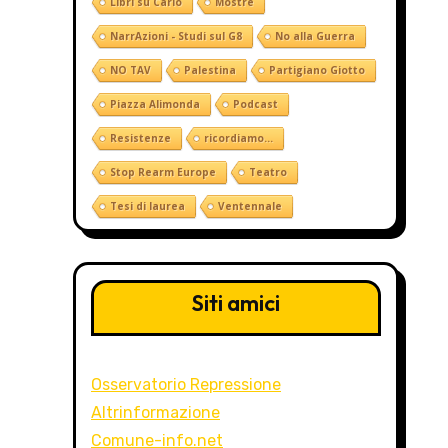
Libri su Carlo
Mostre
NarrAzioni - Studi sul G8
No alla Guerra
NO TAV
Palestina
Partigiano Giotto
Piazza Alimonda
Podcast
Resistenze
ricordiamo...
Stop Rearm Europe
Teatro
Tesi di laurea
Ventennale
Siti amici
Osservatorio Repressione
Altrinformazione
Comune-info.net