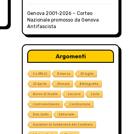
Genova 2001-2026 – Corteo
Nazionale promosso da Genova
Antifascista
Argomenti
5 x MILLE
8 marzo
20 luglio
25 Aprile
25nnale
Bibliografia
Borse di Studio
Carcere
Carlo
Controinchieste
Costituzione
Don Gallo
Editoriale
Iniziative di Solidarietà del Comitato