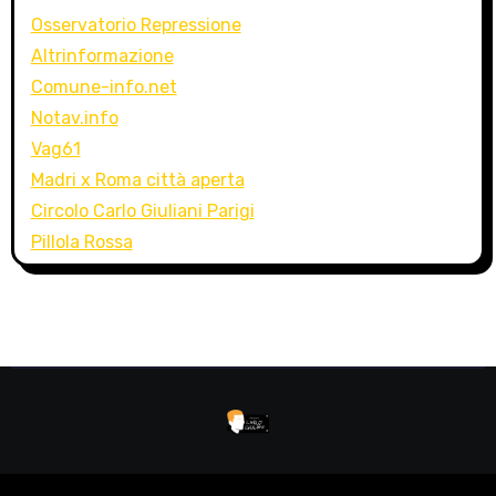
Osservatorio Repressione
Altrinformazione
Comune-info.net
Notav.info
Vag61
Madri x Roma città aperta
Circolo Carlo Giuliani Parigi
Pillola Rossa