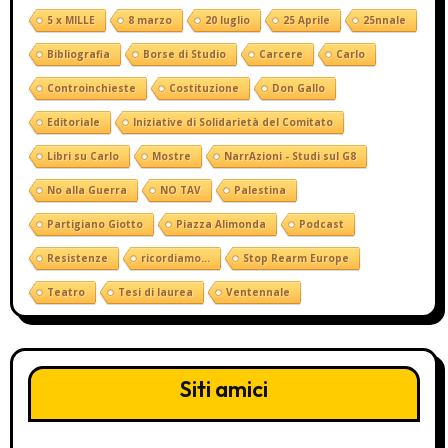
5 x MILLE
8 marzo
20 luglio
25 Aprile
25nnale
Bibliografia
Borse di Studio
Carcere
Carlo
Controinchieste
Costituzione
Don Gallo
Editoriale
Iniziative di Solidarietà del Comitato
Libri su Carlo
Mostre
NarrAzioni - Studi sul G8
No alla Guerra
NO TAV
Palestina
Partigiano Giotto
Piazza Alimonda
Podcast
Resistenze
ricordiamo...
Stop Rearm Europe
Teatro
Tesi di laurea
Ventennale
Siti amici