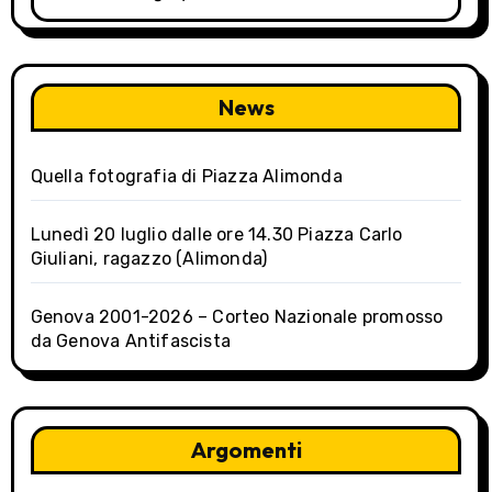
g
a
News
t
i
Quella fotografia di Piazza Alimonda
o
Lunedì 20 luglio dalle ore 14.30 Piazza Carlo
n
Giuliani, ragazzo (Alimonda)
Genova 2001-2026 – Corteo Nazionale promosso
da Genova Antifascista
Argomenti