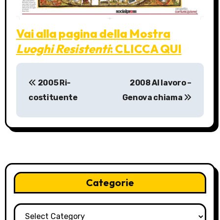
Vai alla pagina della Mostra
Luoghi Resistenti
: CLICCA QUI
P
2005 Ri-
2008 Al lavoro –
o
costituente
Genova chiama
s
t
n
a
Categorie
v
i
Categorie