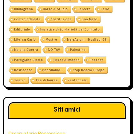
Bibliografia
Borse di Studio
Carcere
Carlo
Controinchieste
Costituzione
Don Gallo
Editoriale
Iniziative di Solidarietà del Comitato
Libri su Carlo
Mostre
NarrAzioni - Studi sul G8
No alla Guerra
NO TAV
Palestina
Partigiano Giotto
Piazza Alimonda
Podcast
Resistenze
ricordiamo...
Stop Rearm Europe
Teatro
Tesi di laurea
Ventennale
Siti amici
Osservatorio Repressione