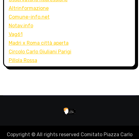
Altrinformazione
Comune-info.net
Notav.info
Vag61
Madri x Roma città aperta
Circolo Carlo Giuliani Parigi
Pillola Rossa
Copyright © All rights reserved Comitato Piazza Carlo