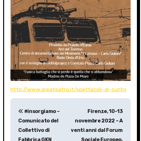
http://www.areateatro.it/spettacoli-di-cunto
P
#insorgiamo –
Firenze, 10-13
o
Comunicato del
novembre 2022 – A
s
Collettivo di
venti anni dal Forum
Fabbrica GKN
Sociale Europeo,