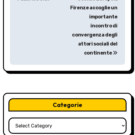
t
Firenze accoglie un
n
importante
a
incontro di
convergenza degli
v
attori sociali del
i
continente
g
a
t
i
Categorie
o
Categorie
n