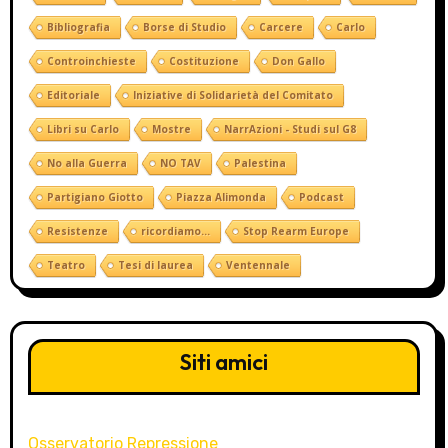
Bibliografia
Borse di Studio
Carcere
Carlo
Controinchieste
Costituzione
Don Gallo
Editoriale
Iniziative di Solidarietà del Comitato
Libri su Carlo
Mostre
NarrAzioni - Studi sul G8
No alla Guerra
NO TAV
Palestina
Partigiano Giotto
Piazza Alimonda
Podcast
Resistenze
ricordiamo...
Stop Rearm Europe
Teatro
Tesi di laurea
Ventennale
Siti amici
Osservatorio Repressione