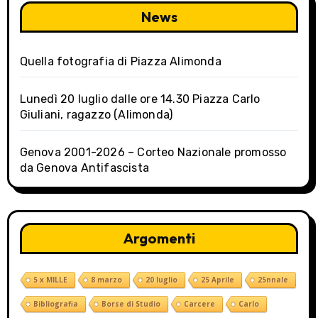
News
t
i
Quella fotografia di Piazza Alimonda
o
Lunedì 20 luglio dalle ore 14.30 Piazza Carlo
n
Giuliani, ragazzo (Alimonda)
Genova 2001-2026 – Corteo Nazionale promosso
da Genova Antifascista
Argomenti
5 x MILLE
8 marzo
20 luglio
25 Aprile
25nnale
Bibliografia
Borse di Studio
Carcere
Carlo