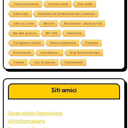
Controinchieste
Costituzione
Don Gallo
Editoriale
Iniziative di Solidarietà del Comitato
Libri su Carlo
Mostre
NarrAzioni - Studi sul G8
No alla Guerra
NO TAV
Palestina
Partigiano Giotto
Piazza Alimonda
Podcast
Resistenze
ricordiamo...
Stop Rearm Europe
Teatro
Tesi di laurea
Ventennale
Siti amici
Osservatorio Repressione
Altrinformazione