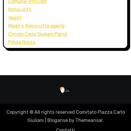
Comune-info.net
Notav.info
Vag61
Madri x Roma città aperta
Circolo Carlo Giuliani Parigi
Pillola Rossa
Copyright © All rights reserved Comitato Piazza Carlo
Giuliani
|
Blogarise
by
Themeansar
.
Contatti