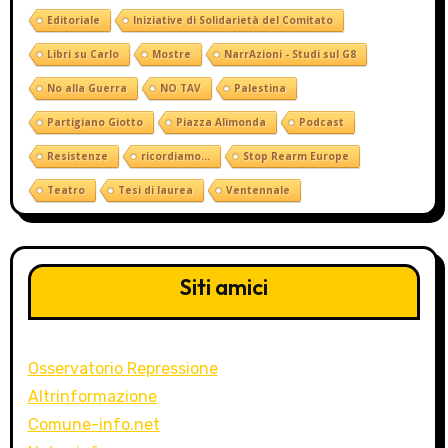
Editoriale
Iniziative di Solidarietà del Comitato
Libri su Carlo
Mostre
NarrAzioni - Studi sul G8
No alla Guerra
NO TAV
Palestina
Partigiano Giotto
Piazza Alimonda
Podcast
Resistenze
ricordiamo...
Stop Rearm Europe
Teatro
Tesi di laurea
Ventennale
Siti amici
Osservatorio Repressione
Altrinformazione
Comune-info.net