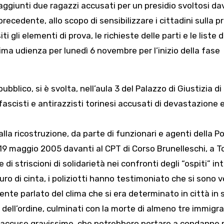
 aggiunti due ragazzi accusati per un presidio svoltosi da
recedente, allo scopo di sensibilizzare i cittadini sulla 
ti gli elementi di prova, le richieste delle parti e le liste d
sima udienza per lunedì 6 novembre per l’inizio della fase
pubblico, si è svolta, nell’aula 3 del Palazzo di Giustizia di
ascisti e antirazzisti torinesi accusati di devastazione 
 ricostruzione, da parte di funzionari e agenti della Pol
l 19 maggio 2005 davanti al CPT di Corso Brunelleschi, a To
di striscioni di solidarietà nei confronti degli “ospiti” int
 di cinta, i poliziotti hanno testimoniato che si sono ve
mente parlato del clima che si era determinato in città in
e dell’ordine, culminati con la morte di almeno tre immigra
le accuse gravissime, che potrebbero portare a condanne