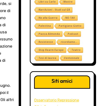
Libri su Carlo
Mostre
rde, si
NarrAzioni - Studi sul G8
ore di
rano
No alla Guerra
NO TAV
a di
Palestina
Partigiano Giotto
 usa
Piazza Alimonda
Podcast
nessuno
Resistenze
ricordiamo...
cazione
Stop Rearm Europe
Teatro
e
Tesi di laurea
Ventennale
 di
Siti amici
iugno.
oi il
li altri
Osservatorio Repressione