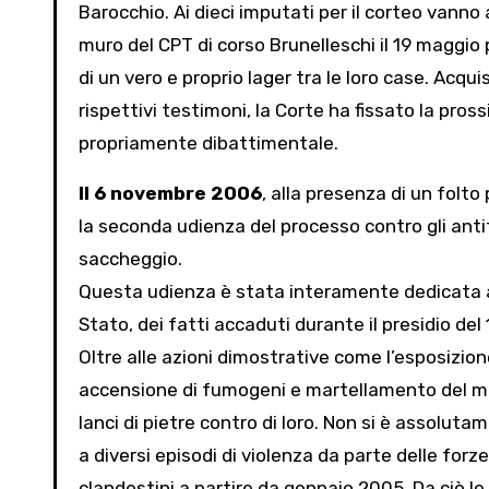
Barocchio. Ai dieci imputati per il corteo vanno
muro del CPT di corso Brunelleschi il 19 maggio p
di un vero e proprio lager tra le loro case. Acquisi
rispettivi testimoni, la Corte ha fissato la pros
propriamente dibattimentale.
Il 6 novembre 2006
, alla presenza di un folto 
la seconda udienza del processo contro gli antif
saccheggio.
Questa udienza è stata interamente dedicata alla
Stato, dei fatti accaduti durante il presidio de
Oltre alle azioni dimostrative come l’esposizione 
accensione di fumogeni e martellamento del muro
lanci di pietre contro di loro. Non si è assoluta
a diversi episodi di violenza da parte delle forz
clandestini a partire da gennaio 2005. Da ciò 