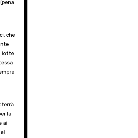
 (pena
ci, che
ante
 lotte
stessa
sempre
sterrà
er la
e ai
del