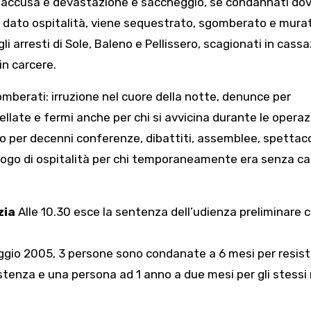
 l’accusa è devastazione e saccheggio, se condannati do
 ha dato ospitalità, viene sequestrato, sgomberato e murat
li arresti di Sole, Baleno e Pellissero, scagionati in cassa
in carcere.
gomberati: irruzione nel cuore della notte, denunce per
te e fermi anche per chi si avvicina durante le operazi
o per decenni conferenze, dibattiti, assemblee, spettaco
 luogo di ospitalità per chi temporaneamente era senza ca
zia
Alle 10.30 esce la sentenza dell’udienza preliminare c
ggio 2005, 3 persone sono condanate a 6 mesi per resist
tenza e una persona ad 1 anno a due mesi per gli stessi 