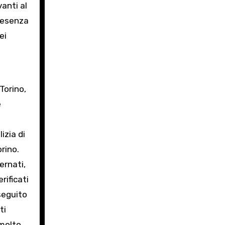
vanti al
presenza
ei
 Torino,
e
izia di
rino.
ernati,
rificati
 seguito
ti
 molto