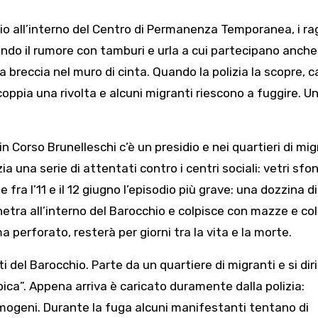
io all’interno del Centro di Permanenza Temporanea, i ra
endo il rumore con tamburi e urla a cui partecipano anche 
 breccia nel muro di cinta. Quando la polizia la scopre, c
coppia una rivolta e alcuni migranti riescono a fuggire. U
n Corso Brunelleschi c’è un presidio e nei quartieri di mig
ia una serie di attentati contro i centri sociali: vetri sfo
fra l’11 e il 12 giugno l’episodio più grave: una dozzina di
tra all’interno del Barocchio e colpisce con mazze e coltel
ma perforato, resterà per giorni tra la vita e la morte.
i del Barocchio. Parte da un quartiere di migranti e si dir
mpica”. Appena arriva è caricato duramente dalla polizia:
mogeni. Durante la fuga alcuni manifestanti tentano di