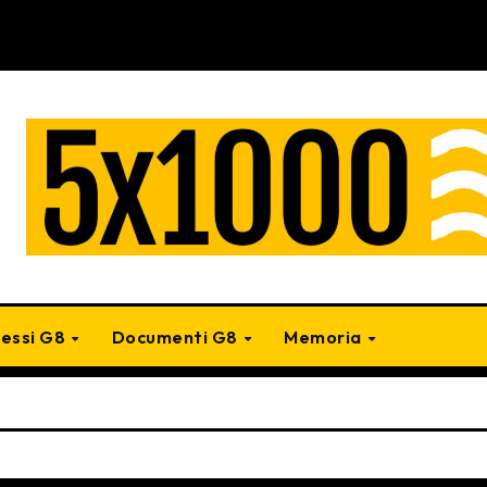
cessi G8
Documenti G8
Memoria