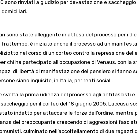
e 10 sono rinviati a giudizio per devastazione e saccheggio
 domiciliari.
ri sono state alleggerite in attesa del processo per i die
el frattempo, è iniziato anche il processo ad un manifest
iziotto nel corso di un corteo contro la repressione delle
 per chi ha partecipato all’occupazione di Venaus, con la 
pazi di libertà di manifestazione del pensiero si fanno 
rsone siano inquisite, in Italia, per reati sociali.
 è svolta la prima udienza del processo agli antifascisti e
 saccheggio per il corteo del 18 giugno 2005. L’accusa so
 stato indetto per attaccare le forze dell’ordine, mentre p
dinanza del preoccupante crescendo di aggressioni fascist
comunisti, culminato nell’accoltellamento di due ragazzi 