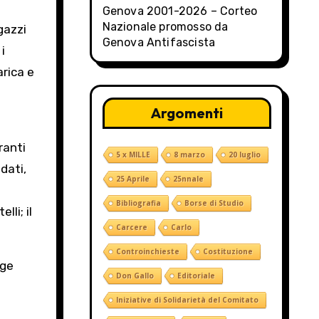
Genova 2001-2026 – Corteo
Nazionale promosso da
gazzi
Genova Antifascista
i
arica e
n
Argomenti
ranti
5 x MILLE
8 marzo
20 luglio
ndati,
25 Aprile
25nnale
Bibliografia
Borse di Studio
li; il
Carcere
Carlo
Controinchieste
Costituzione
ige
Don Gallo
Editoriale
Iniziative di Solidarietà del Comitato