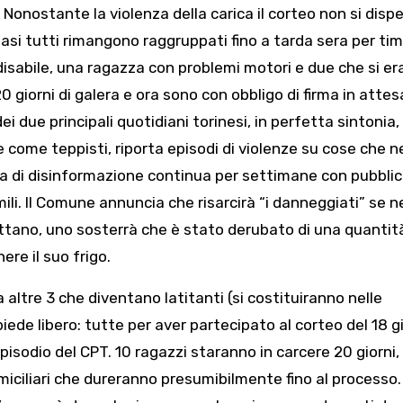
 Nonostante la violenza della carica il corteo non si dispe
quasi tutti rimangono raggruppati fino a tarda sera per tim
 disabile, una ragazza con problemi motori e due che si e
0 giorni di galera e ora sono con obbligo di firma in attes
ei due principali quotidiani torinesi, in perfetta sintonia,
ve come teppisti, riporta episodi di violenze su cose che 
na di disinformazione continua per settimane con pubbli
li. Il Comune annuncia che risarcirà “i danneggiati” se n
ttano, uno sosterrà che è stato derubato di una quantità
ere il suo frigo.
 altre 3 che diventano latitanti (si costituiranno nelle
de libero: tutte per aver partecipato al corteo del 18 g
pisodio del CPT. 10 ragazzi staranno in carcere 20 giorni, p
iciliari che dureranno presumibilmente fino al processo. G