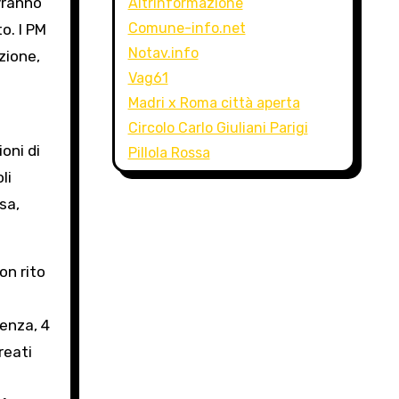
vranno
Altrinformazione
Comune-info.net
o. I PM
Notav.info
zione,
Vag61
Madri x Roma città aperta
Circolo Carlo Giuliani Parigi
oni di
Pillola Rossa
li
sa,
on rito
enza, 4
reati