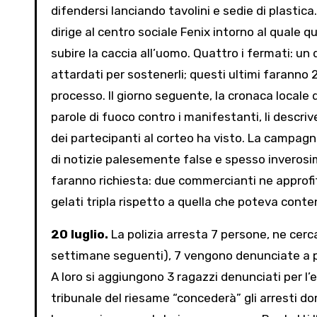
difendersi lanciando tavolini e sedie di plastica.
dirige al centro sociale Fenix intorno al quale 
subire la caccia all’uomo. Quattro i fermati: un
attardati per sostenerli; questi ultimi faranno 2
processo. Il giorno seguente, la cronaca locale d
parole di fuoco contro i manifestanti, li descri
dei partecipanti al corteo ha visto. La campag
di notizie palesemente false e spesso inverosimi
faranno richiesta: due commercianti ne approfi
gelati tripla rispetto a quella che poteva conten
20 luglio.
La polizia arresta 7 persone, ne cerca
settimane seguenti), 7 vengono denunciate a pie
A loro si aggiungono 3 ragazzi denunciati per l’e
tribunale del riesame “concederà” gli arresti dom