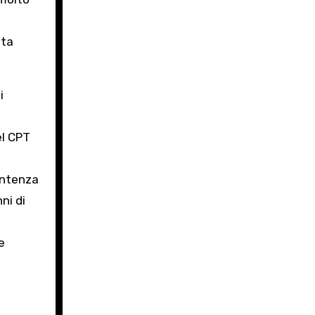
ata
i
el CPT
entenza
ni di
e