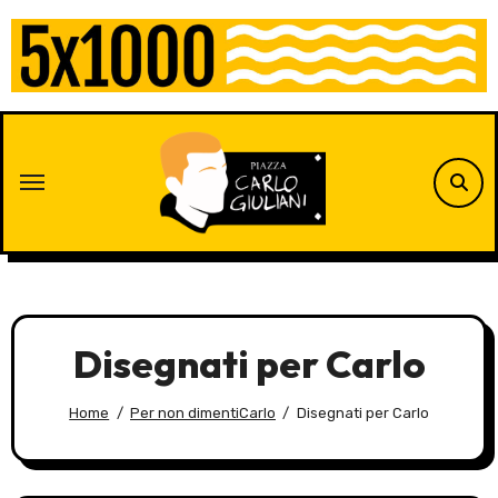
Skip
to
content
Disegnati per Carlo
Home
Per non dimentiCarlo
Disegnati per Carlo