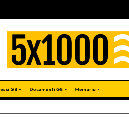
cessi G8
Documenti G8
Memoria