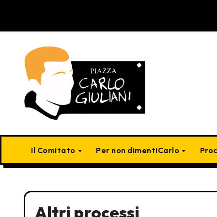
Skip
to
content
Il Comitato
Per non dimentiCarlo
Pro
Altri processi