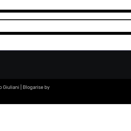
 Giuliani
|
Blogarise
by