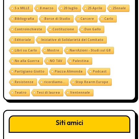
5 x MILLE
8 marzo
20 luglio
25 Aprile
25nnale
Bibliografia
Borse di Studio
Carcere
Carlo
Controinchieste
Costituzione
Don Gallo
Editoriale
Iniziative di Solidarietà del Comitato
Libri su Carlo
Mostre
NarrAzioni - Studi sul G8
No alla Guerra
NO TAV
Palestina
Partigiano Giotto
Piazza Alimonda
Podcast
Resistenze
ricordiamo...
Stop Rearm Europe
Teatro
Tesi di laurea
Ventennale
Siti amici