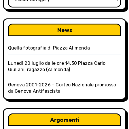
t
i
o
News
n
Quella fotografia di Piazza Alimonda
Lunedì 20 luglio dalle ore 14.30 Piazza Carlo
Giuliani, ragazzo (Alimonda)
Genova 2001-2026 – Corteo Nazionale promosso
da Genova Antifascista
Argomenti