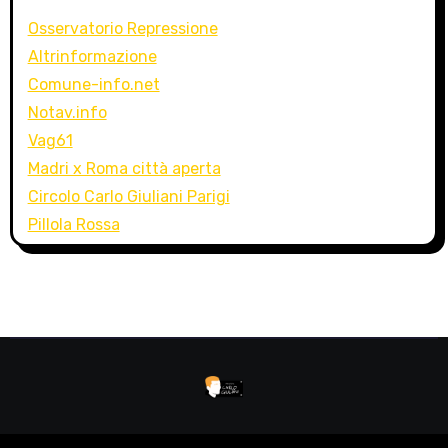
Osservatorio Repressione
Altrinformazione
Comune-info.net
Notav.info
Vag61
Madri x Roma città aperta
Circolo Carlo Giuliani Parigi
Pillola Rossa