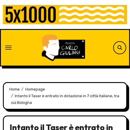
Skip
to
content
Home
Homepage
Intanto il Taser è entrato in dotazione in 7 città italiane, tra
cui Bologna
Intanto il Taser è entrato in