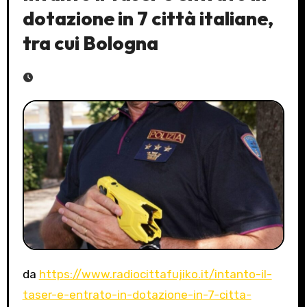
dotazione in 7 città italiane,
tra cui Bologna
da
https://www.radiocittafujiko.it/intanto-il-
taser-e-entrato-in-dotazione-in-7-citta-