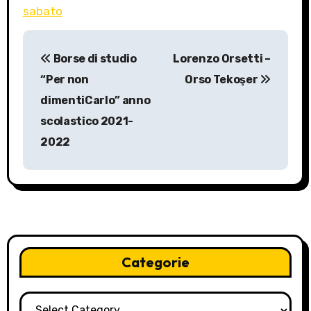
sabato
P
Borse di studio
Lorenzo Orsetti –
o
“Per non
Orso Tekoşer
s
dimentiCarlo” anno
scolastico 2021-
t
2022
n
a
v
i
Categorie
g
a
Categorie