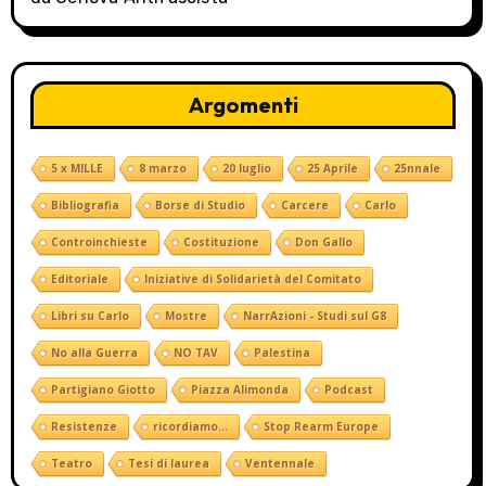
Argomenti
5 x MILLE
8 marzo
20 luglio
25 Aprile
25nnale
Bibliografia
Borse di Studio
Carcere
Carlo
Controinchieste
Costituzione
Don Gallo
Editoriale
Iniziative di Solidarietà del Comitato
Libri su Carlo
Mostre
NarrAzioni - Studi sul G8
No alla Guerra
NO TAV
Palestina
Partigiano Giotto
Piazza Alimonda
Podcast
Resistenze
ricordiamo...
Stop Rearm Europe
Teatro
Tesi di laurea
Ventennale