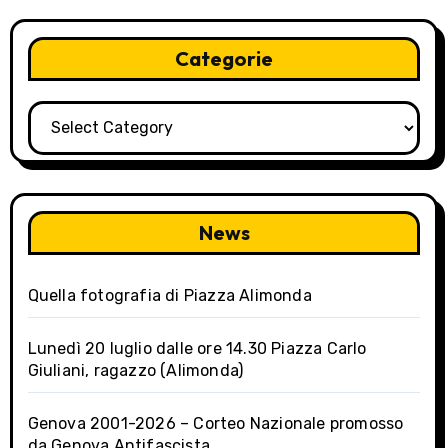
a
v
Categorie
i
Categorie
g
a
t
News
i
o
Quella fotografia di Piazza Alimonda
n
Lunedì 20 luglio dalle ore 14.30 Piazza Carlo
Giuliani, ragazzo (Alimonda)
Genova 2001-2026 – Corteo Nazionale promosso
da Genova Antifascista