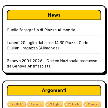
g
a
News
t
Quella fotografia di Piazza Alimonda
i
o
Lunedì 20 luglio dalle ore 14.30 Piazza Carlo
Giuliani, ragazzo (Alimonda)
n
Genova 2001-2026 – Corteo Nazionale promosso
da Genova Antifascista
Argomenti
5 x MILLE
8 marzo
20 luglio
25 Aprile
25nnale