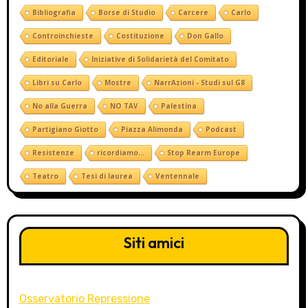
Bibliografia
Borse di Studio
Carcere
Carlo
Controinchieste
Costituzione
Don Gallo
Editoriale
Iniziative di Solidarietà del Comitato
Libri su Carlo
Mostre
NarrAzioni - Studi sul G8
No alla Guerra
NO TAV
Palestina
Partigiano Giotto
Piazza Alimonda
Podcast
Resistenze
ricordiamo...
Stop Rearm Europe
Teatro
Tesi di laurea
Ventennale
Siti amici
Osservatorio Repressione