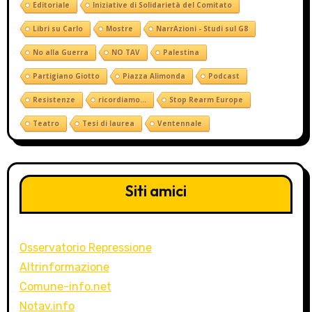
Editoriale
Iniziative di Solidarietà del Comitato
Libri su Carlo
Mostre
NarrAzioni - Studi sul G8
No alla Guerra
NO TAV
Palestina
Partigiano Giotto
Piazza Alimonda
Podcast
Resistenze
ricordiamo...
Stop Rearm Europe
Teatro
Tesi di laurea
Ventennale
Siti amici
Osservatorio Repressione
Altrinformazione
Comune-info.net
Notav.info