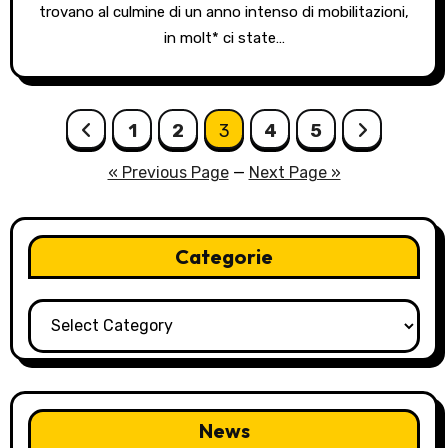
trovano al culmine di un anno intenso di mobilitazioni,
in molt* ci state…
Posts
1
2
3
4
5
pagination
« Previous Page
—
Next Page »
Categorie
Categorie
News